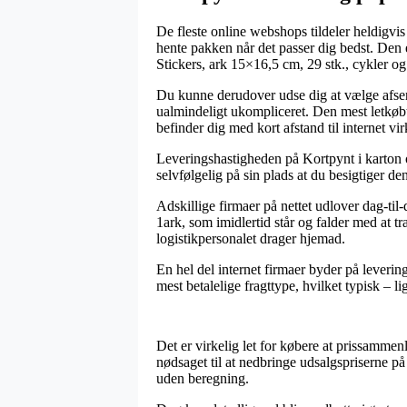
De fleste online webshops tildeler heldigvis
hente pakken når det passer dig bedst. Den 
Stickers, ark 15×16,5 cm, 29 stk., cykler og 
Du kunne derudover udse dig at vælge afsendi
ualmindeligt ukompliceret. Den mest letkøbt
befinder dig med kort afstand til internet v
Leveringshastigheden på Kortpynt i karton og
selvfølgelig på sin plads at du besigtiger de
Adskillige firmaer på nettet udlover dag-til
1ark, som imidlertid står og falder med at t
logistikpersonalet drager hjemad.
En hel del internet firmaer byder på leverin
mest betalelige fragttype, hvilket typisk – l
Det er virkelig let for købere at prissammen
nødsaget til at nedbringe udsalgspriserne på
uden beregning.