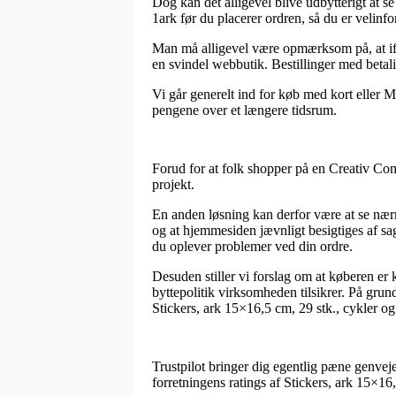
Dog kan det alligevel blive udbytterigt at se
1ark før du placerer ordren, så du er velinfor
Man må alligevel være opmærksom på, at ifald
en svindel webbutik. Bestillinger med betali
Vi går generelt ind for køb med kort eller M
pengene over et længere tidsrum.
Forud for at folk shopper på en Creativ Comp
projekt.
En anden løsning kan derfor være at se nærm
og at hjemmesiden jævnligt besigtiges af s
du oplever problemer ved din ordre.
Desuden stiller vi forslag om at køberen er 
byttepolitik virksomheden tilsikrer. På grund
Stickers, ark 15×16,5 cm, 29 stk., cykler og
Trustpilot bringer dig egentlig pæne genveje
forretningens ratings af Stickers, ark 15×16,