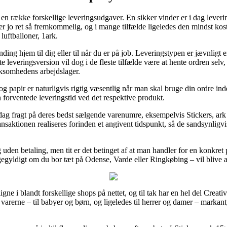
 en række forskellige leveringsudgaver. En sikker vinder er i dag leverin
er jo ret så fremkommelig, og i mange tilfælde ligeledes den mindst kost
luftballoner, 1ark.
ng hjem til dig eller til når du er på job. Leveringstypen er jævnligt e
e leveringsversion vil dog i de fleste tilfælde være at hente ordren sel
irksomhedens arbejdslager.
 papir er naturligvis rigtig væsentlig når man skal bruge din ordre inde
n forventede leveringstid ved det respektive produkt.
-dag fragt på deres bedst sælgende varenumre, eksempelvis Stickers, ark 
ransaktionen realiseres forinden et angivent tidspunkt, så de sandsynligv
g uden betaling, men tit er det betinget af at man handler for en konkre
igegyldigt om du bor tæt på Odense, Varde eller Ringkøbing – vil blive at
ligne i blandt forskellige shops på nettet, og til tak har en hel del Cre
 varerne – til babyer og børn, og ligeledes til herrer og damer – marka