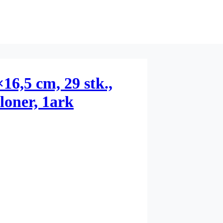
×16,5 cm, 29 stk.,
lloner, 1ark