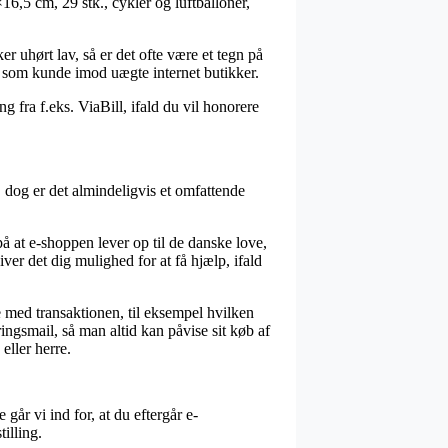
16,5 cm, 29 stk., cykler og luftballoner,
r uhørt lav, så er det ofte være et tegn på
ig som kunde imod uægte internet butikker.
g fra f.eks. ViaBill, ifald du vil honorere
, dog er det almindeligvis et omfattende
 at e-shoppen lever op til de danske love,
r det dig mulighed for at få hjælp, ifald
e med transaktionen, til eksempel hvilken
ringsmail, så man altid kan påvise sit køb af
eller herre.
år vi ind for, at du eftergår e-
illing.