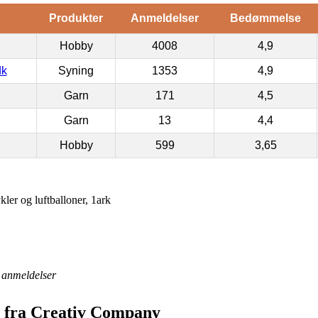
Produkter
Anmeldelser
Bedømmelse
Hobby
4008
4,9
dk
Syning
1353
4,9
Garn
171
4,5
Garn
13
4,4
Hobby
599
3,65
kler og luftballoner, 1ark
anmeldelser
r fra Creativ Company