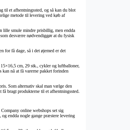
g til et afhentningssted, og så kan du blot
elige metode til levering ved køb af
n lille smule mindre prisbillig, men endda
v, som desværre nødvendiggør at du fysisk
n for få dage, så i det øjemed er det
15×16,5 cm, 29 stk., cykler og luftballoner,
is kan nå at få varerne pakket forinden
t pris. Som alternativ skal man vælge den
 få bragt produkterne til et afhentningssted.
ativ Company online webshops set sig
nt, og endda nogle gange præstere levering