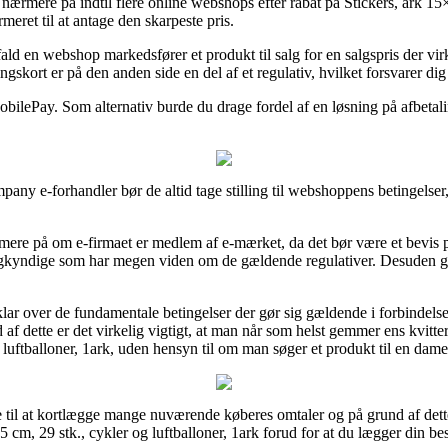
 nærmere på indtil flere online webshops efter rabat på Stickers, ark 15×
meret til at antage den skarpeste pris.
 en webshop markedsfører et produkt til salg for en salgspris der virke
ngskort er på den anden side en del af et regulativ, hvilket forsvarer d
obilePay. Som alternativ burde du drage fordel af en løsning på afbetalin
any e-forhandler bør de altid tage stilling til webshoppens betingelser
ere på om e-firmaet er medlem af e-mærket, da det bør være et bevis på
agkyndige som har megen viden om de gældende regulativer. Desuden give
klar over de fundamentale betingelser der gør sig gældende i forbindels
 af dette er det virkelig vigtigt, at man når som helst gemmer ens kvitte
 luftballoner, 1ark, uden hensyn til om man søger et produkt til en dame 
 til at kortlægge mange nuværende køberes omtaler og på grund af dette g
5 cm, 29 stk., cykler og luftballoner, 1ark forud for at du lægger din best