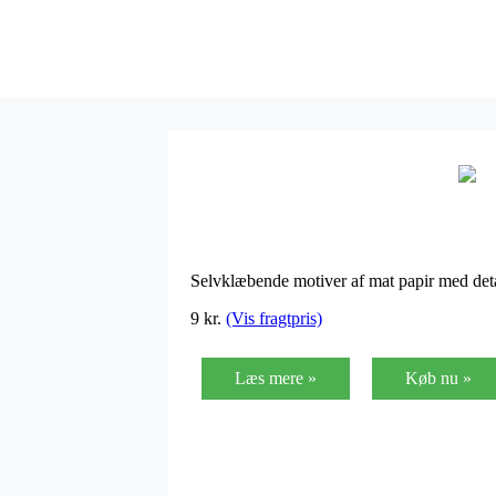
Selvklæbende motiver af mat papir med deta
9
kr.
(Vis fragtpris)
Læs mere »
Køb nu »