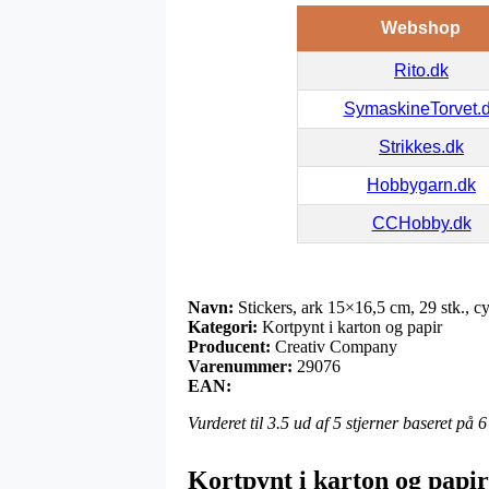
Webshop
Rito.dk
SymaskineTorvet.
Strikkes.dk
Hobbygarn.dk
CCHobby.dk
Navn:
Stickers, ark 15×16,5 cm, 29 stk., cy
Kategori:
Kortpynt i karton og papir
Producent:
Creativ Company
Varenummer:
29076
EAN:
Vurderet til
3.5
ud af 5 stjerner baseret på
6
Kortpynt i karton og papi