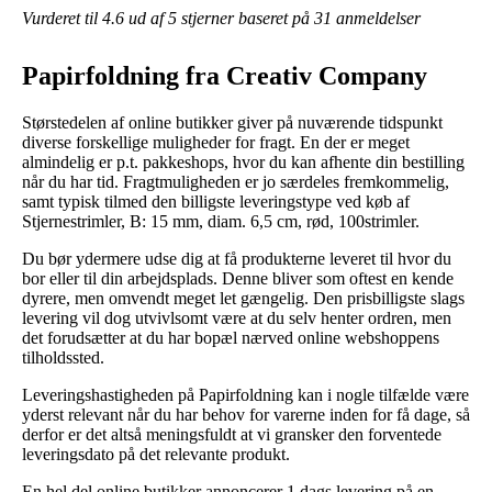
Vurderet til
4.6
ud af 5 stjerner baseret på
31
anmeldelser
Papirfoldning fra Creativ Company
Størstedelen af online butikker giver på nuværende tidspunkt
diverse forskellige muligheder for fragt. En der er meget
almindelig er p.t. pakkeshops, hvor du kan afhente din bestilling
når du har tid. Fragtmuligheden er jo særdeles fremkommelig,
samt typisk tilmed den billigste leveringstype ved køb af
Stjernestrimler, B: 15 mm, diam. 6,5 cm, rød, 100strimler.
Du bør ydermere udse dig at få produkterne leveret til hvor du
bor eller til din arbejdsplads. Denne bliver som oftest en kende
dyrere, men omvendt meget let gængelig. Den prisbilligste slags
levering vil dog utvivlsomt være at du selv henter ordren, men
det forudsætter at du har bopæl nærved online webshoppens
tilholdssted.
Leveringshastigheden på Papirfoldning kan i nogle tilfælde være
yderst relevant når du har behov for varerne inden for få dage, så
derfor er det altså meningsfuldt at vi gransker den forventede
leveringsdato på det relevante produkt.
En hel del online butikker annoncerer 1 dags levering på en