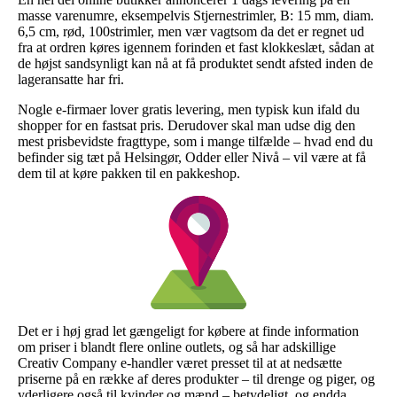
masse varenumre, eksempelvis Stjernestrimler, B: 15 mm, diam.
6,5 cm, rød, 100strimler, men vær vagtsom da det er regnet ud
fra at ordren køres igennem forinden et fast klokkeslæt, sådan at
de højst sandsynligt kan nå at få produktet sendt afsted inden de
lageransatte har fri.
Nogle e-firmaer lover gratis levering, men typisk kun ifald du
shopper for en fastsat pris. Derudover skal man udse dig den
mest prisbevidste fragttype, som i mange tilfælde – hvad end du
befinder sig tæt på Helsingør, Odder eller Nivå – vil være at få
dem til at køre pakken til en pakkeshop.
Det er i høj grad let gængeligt for købere at finde information
om priser i blandt flere online outlets, og så har adskillige
Creativ Company e-handler været presset til at at nedsætte
priserne på en række af deres produkter – til drenge og piger, og
yderligere også til kvinder og mænd – betydeligt, og endda