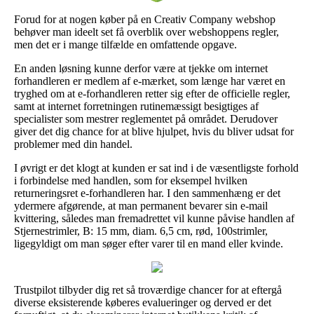
Forud for at nogen køber på en Creativ Company webshop
behøver man ideelt set få overblik over webshoppens regler,
men det er i mange tilfælde en omfattende opgave.
En anden løsning kunne derfor være at tjekke om internet
forhandleren er medlem af e-mærket, som længe har været en
tryghed om at e-forhandleren retter sig efter de officielle regler,
samt at internet forretningen rutinemæssigt besigtiges af
specialister som mestrer reglementet på området. Derudover
giver det dig chance for at blive hjulpet, hvis du bliver udsat for
problemer med din handel.
I øvrigt er det klogt at kunden er sat ind i de væsentligste forhold
i forbindelse med handlen, som for eksempel hvilken
returneringsret e-forhandleren har. I den sammenhæng er det
ydermere afgørende, at man permanent bevarer sin e-mail
kvittering, således man fremadrettet vil kunne påvise handlen af
Stjernestrimler, B: 15 mm, diam. 6,5 cm, rød, 100strimler,
ligegyldigt om man søger efter varer til en mand eller kvinde.
Trustpilot tilbyder dig ret så troværdige chancer for at eftergå
diverse eksisterende køberes evalueringer og derved er det