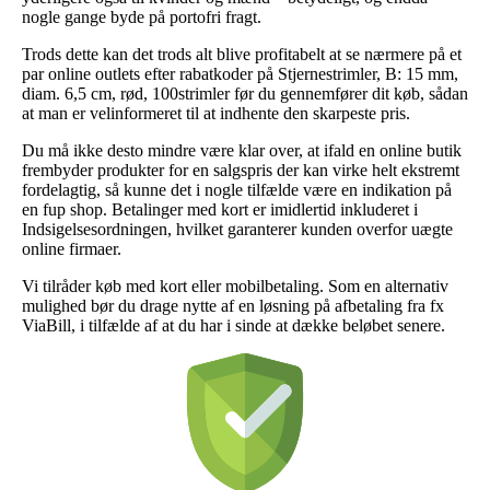
nogle gange byde på portofri fragt.
Trods dette kan det trods alt blive profitabelt at se nærmere på et
par online outlets efter rabatkoder på Stjernestrimler, B: 15 mm,
diam. 6,5 cm, rød, 100strimler før du gennemfører dit køb, sådan
at man er velinformeret til at indhente den skarpeste pris.
Du må ikke desto mindre være klar over, at ifald en online butik
frembyder produkter for en salgspris der kan virke helt ekstremt
fordelagtig, så kunne det i nogle tilfælde være en indikation på
en fup shop. Betalinger med kort er imidlertid inkluderet i
Indsigelsesordningen, hvilket garanterer kunden overfor uægte
online firmaer.
Vi tilråder køb med kort eller mobilbetaling. Som en alternativ
mulighed bør du drage nytte af en løsning på afbetaling fra fx
ViaBill, i tilfælde af at du har i sinde at dække beløbet senere.