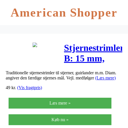
American Shopper
Stjernestrimler,
B: 15 mm,
diam. 6,5 cm,
Traditionelle stjernestrimler til stjerner, guirlander m.m. Diam.
rød,
angiver den færdige stjernes mål. Vejl. medfølger
(Læs mere)
100strimler
49
kr.
(Vis fragtpris)
Læs mere »
Køb nu »