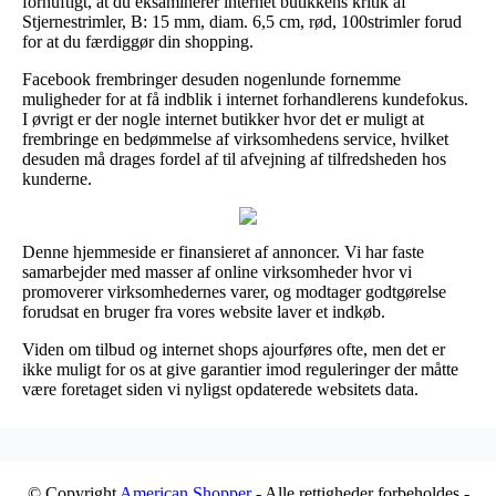
fornuftigt, at du eksaminerer internet butikkens kritik af
Stjernestrimler, B: 15 mm, diam. 6,5 cm, rød, 100strimler forud
for at du færdiggør din shopping.
Facebook frembringer desuden nogenlunde fornemme
muligheder for at få indblik i internet forhandlerens kundefokus.
I øvrigt er der nogle internet butikker hvor det er muligt at
frembringe en bedømmelse af virksomhedens service, hvilket
desuden må drages fordel af til afvejning af tilfredsheden hos
kunderne.
Denne hjemmeside er finansieret af annoncer. Vi har faste
samarbejder med masser af online virksomheder hvor vi
promoverer virksomhedernes varer, og modtager godtgørelse
forudsat en bruger fra vores website laver et indkøb.
Viden om tilbud og internet shops ajourføres ofte, men det er
ikke muligt for os at give garantier imod reguleringer der måtte
være foretaget siden vi nyligst opdaterede websitets data.
© Copyright
American Shopper
- Alle rettigheder forbeholdes -