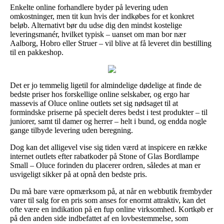
Enkelte online forhandlere byder på levering uden
omkostninger, men tit kun hvis der indkøbes for et konkret
beløb. Alternativt bør du udse dig den mindst kostelige
leveringsmanér, hvilket typisk – uanset om man bor nær
Aalborg, Hobro eller Struer – vil blive at få leveret din bestilling
til en pakkeshop.
Det er jo temmelig ligetil for almindelige dødelige at finde de
bedste priser hos forskellige online selskaber, og ergo har
massevis af Oluce online outlets set sig nødsaget til at
formindske priserne på specielt deres bedst i test produkter – til
juniorer, samt til damer og herrer – helt i bund, og endda nogle
gange tilbyde levering uden beregning.
Dog kan det alligevel vise sig tiden værd at inspicere en række
internet outlets efter rabatkoder på Stone of Glas Bordlampe
Small – Oluce forinden du placerer ordren, således at man er
usvigeligt sikker på at opnå den bedste pris.
Du må bare være opmærksom på, at når en webbutik frembyder
varer til salg for en pris som anses for enormt attraktiv, kan det
ofte være en indikation på en fup online virksomhed. Kortkøb er
på den anden side indbefattet af en lovbestemmelse, som