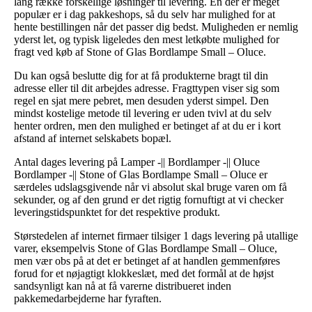
lang række forskellige løsninger til levering. En der er meget
populær er i dag pakkeshops, så du selv har mulighed for at
hente bestillingen når det passer dig bedst. Muligheden er nemlig
yderst let, og typisk ligeledes den mest letkøbte mulighed for
fragt ved køb af Stone of Glas Bordlampe Small – Oluce.
Du kan også beslutte dig for at få produkterne bragt til din
adresse eller til dit arbejdes adresse. Fragttypen viser sig som
regel en sjat mere pebret, men desuden yderst simpel. Den
mindst kostelige metode til levering er uden tvivl at du selv
henter ordren, men den mulighed er betinget af at du er i kort
afstand af internet selskabets bopæl.
Antal dages levering på Lamper -|| Bordlamper -|| Oluce
Bordlamper -|| Stone of Glas Bordlampe Small – Oluce er
særdeles udslagsgivende når vi absolut skal bruge varen om få
sekunder, og af den grund er det rigtig fornuftigt at vi checker
leveringstidspunktet for det respektive produkt.
Størstedelen af internet firmaer tilsiger 1 dags levering på utallige
varer, eksempelvis Stone of Glas Bordlampe Small – Oluce,
men vær obs på at det er betinget af at handlen gemmenføres
forud for et nøjagtigt klokkeslæt, med det formål at de højst
sandsynligt kan nå at få varerne distribueret inden
pakkemedarbejderne har fyraften.