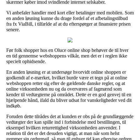
skærmer køber imod svindlende internet selskaber.
Vi anbefaler handler med kort eller betalinger med mobilen. Som
en anden løsning kunne du drage fordel af et afbetalingstilbud
fra fx ViaBill, i tilfælde af at du efterspørger at finansiere prisen
senere.
Før folk shopper hos en Oluce online shop behøver de til hver
en tid gennemse webshoppens vilkår, men det er i reglen ikke
specielt ophidsende.
En anden løsning er at undersøge hvorvidt online shoppen er
godkendt af e-mærket, hvilket burde være et tegn på at online
webshoppen retter sig efter de gældende danske regler, og at
online virksomheden nu og da overværes af fagmænd som
kender til vedtægterne på området. Dette er en god genvej til en
hjælpende hånd, ifald du bliver udsat for vanskeligheder ved dit
indkøb.
Foruden dette tilrådes det at kunden er obs på de grundlæggende
vedtægter der kan spille ind i forbindelse med bestillingen, til
eksempel hvilken returrettighed virksomheden anvender. I
relation til det er det desuden vigtigt, at man når som helst
gemmer sin ordremail, så man til enhver tid kan eftervise ordren