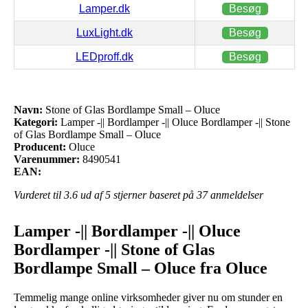
Lamper.dk
Besøg
LuxLight.dk
Besøg
LEDproff.dk
Besøg
Navn:
Stone of Glas Bordlampe Small – Oluce
Kategori:
Lamper -|| Bordlamper -|| Oluce Bordlamper -|| Stone
of Glas Bordlampe Small – Oluce
Producent:
Oluce
Varenummer:
8490541
EAN:
Vurderet til
3.6
ud af 5 stjerner baseret på
37
anmeldelser
Lamper -|| Bordlamper -|| Oluce
Bordlamper -|| Stone of Glas
Bordlampe Small – Oluce fra Oluce
Temmelig mange online virksomheder giver nu om stunder en