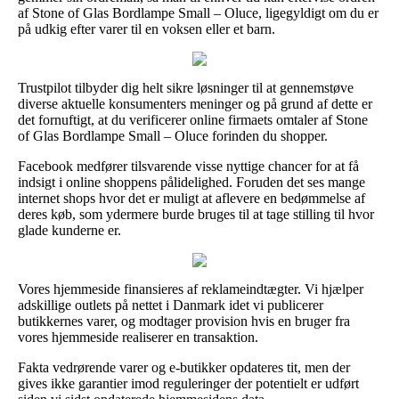
af Stone of Glas Bordlampe Small – Oluce, ligegyldigt om du er
på udkig efter varer til en voksen eller et barn.
Trustpilot tilbyder dig helt sikre løsninger til at gennemstøve
diverse aktuelle konsumenters meninger og på grund af dette er
det fornuftigt, at du verificerer online firmaets omtaler af Stone
of Glas Bordlampe Small – Oluce forinden du shopper.
Facebook medfører tilsvarende visse nyttige chancer for at få
indsigt i online shoppens pålidelighed. Foruden det ses mange
internet shops hvor det er muligt at aflevere en bedømmelse af
deres køb, som ydermere burde bruges til at tage stilling til hvor
glade kunderne er.
Vores hjemmeside finansieres af reklameindtægter. Vi hjælper
adskillige outlets på nettet i Danmark idet vi publicerer
butikkernes varer, og modtager provision hvis en bruger fra
vores hjemmeside realiserer en transaktion.
Fakta vedrørende varer og e-butikker opdateres tit, men der
gives ikke garantier imod reguleringer der potentielt er udført