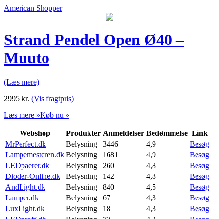
American Shopper
Strand Pendel Open Ø40 –
Muuto
(Læs mere)
2995
kr.
(Vis fragtpris)
Læs mere »
Køb nu »
Webshop
Produkter
Anmeldelser
Bedømmelse
Link
MrPerfect.dk
Belysning
3446
4,9
Besøg
Lampemesteren.dk
Belysning
1681
4,9
Besøg
LEDpaerer.dk
Belysning
260
4,8
Besøg
Dioder-Online.dk
Belysning
142
4,8
Besøg
AndLight.dk
Belysning
840
4,5
Besøg
Lamper.dk
Belysning
67
4,3
Besøg
LuxLight.dk
Belysning
18
4,3
Besøg