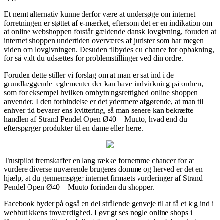
Et nemt alternativ kunne derfor være at undersøge om internet
forretningen er støttet af e-mærket, eftersom det er en indikation om
at online webshoppen forstår gældende dansk lovgivning, foruden at
internet shoppen undertiden overværes af jurister som har megen
viden om lovgivningen. Desuden tilbydes du chance for opbakning,
for så vidt du udsættes for problemstillinger ved din ordre.
Foruden dette stiller vi forslag om at man er sat ind i de
grundlæggende reglementer der kan have indvirkning på ordren,
som for eksempel hvilken ombytningsrettighed online shoppen
anvender. I den forbindelse er det ydermere afgørende, at man til
enhver tid bevarer ens kvittering, så man senere kan bekræfte
handlen af Strand Pendel Open Ø40 – Muuto, hvad end du
efterspørger produkter til en dame eller herre.
Trustpilot fremskaffer en lang række fornemme chancer for at
vurdere diverse nuværende brugeres domme og herved er det en
hjælp, at du gennemsøger internet firmaets vurderinger af Strand
Pendel Open Ø40 – Muuto forinden du shopper.
Facebook byder på også en del strålende genveje til at få et kig ind i
webbutikkens troværdighed. I øvrigt ses nogle online shops i