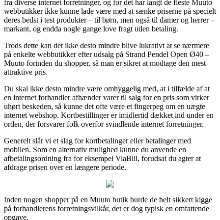
fra diverse internet forretninger, og for det har langt de fleste Muuto
webbutikker ikke kunne lade være med at sænke priserne på specielt
deres bedst i test produkter – til børn, men også til damer og herrer –
markant, og endda nogle gange love fragt uden betaling.
Trods dette kan det ikke desto mindre blive lukrativt at se nærmere
på enkelte webbutikker efter udsalg på Strand Pendel Open Ø40 –
Muuto forinden du shopper, så man er sikret at modtage den mest
attraktive pris.
Du skal ikke desto mindre være omhyggelig med, at i tilfælde af at
en internet forhandler afhænder varer til salg for en pris som virker
uhørt beskeden, så kunne det ofte være et fingerpeg om en uægte
internet webshop. Kortbestillinger er imidlertid dækket ind under en
orden, der forsvarer folk overfor svindlende internet forretninger.
Generelt slår vi et slag for kortbetalinger eller betalinger med
mobilen. Som en alternativ mulighed kunne du anvende en
afbetalingsordning fra for eksempel ViaBill, forudsat du agter at
afdrage prisen over en længere periode.
Inden nogen shopper på en Muuto butik burde de helt sikkert kigge
på forhandlerens forretningsvilkår, det er dog typisk en omfattende
opgave.