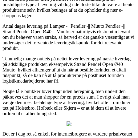
prisbilligste type af levering vil dog i de fleste tilfælde være at hente
produkterne selv, hvilket betinges af at du opholder dig nær e-
shoppens lager.
Antal dages levering på Lamper -|| Pendler -|| Muuto Pendler -||
Strand Pendel Open Ø40 – Muuto er naturligvis ekstremt relevant
om du behøver varen straks, så herved er det ganske væsentligt at vi
undersøger det forventede leveringstidspunkt for det relevante
produkt.
Temmelig mange outlets på nettet lover levering på næste hverdag
på adskillige produkter, eksempelvis Strand Pendel Open Ø40 –
Muuto, hvilket afhænger af at du når at bestille forinden et aftalt
tidspunkt, så de kan nå at få produkterne på posthuset forinden
logistikmedarbejderne har fri.
Nogle få e-butikker lover fragt uden beregning, men undertiden
påkræves det at man shopper for en præcis sum. I øvrigt skal man
vælge den mest betalelige type af levering, hvilket ofte – om du er
tæt på Holstebro, Holbæk eller Skjern – er at få dem til at levere
ordren til et afhentningssted.
Det er i dag ret så enkelt for internetbrugere at vurdere prisniveauet