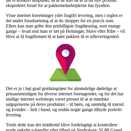
før et konkret tidspunkt, så at de kan nå at få dit nye produkt
ekspederet forud for at pakkemedarbejderne har fyraften.
Visse internet forretninger yder fragtfri levering, men i reglen er
det under forudsætning af at du shopper for en præcis sum.
Ellers kan man gribe den prisbilligste fragtløsning, som mange
gange – hvad end man er tæt på Helsingør, Skive eller Ribe – vil
blive at få fragtfirmaet til at køre pakken til et udleveringssted.
Det er jo i høj grad gnidningsløst for almindelige dødelige at
prissammenligne fra diverse internet foretagender, og for det har
utallige internet webshops været presset til at at mindske
salgspriserne på deres produkter – til børn, og samtidig til mænd
og kvinder – helt i bund, og endda nogle gange tilbyde portofri
levering.
Trods dette kan det imidlertid blive fordelagtigt at kontrollere
nogle enkelte e-handler efter tilbud på Studiologic SL88 Grand