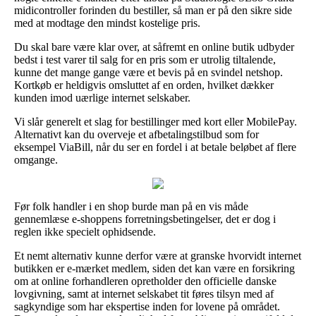
midicontroller forinden du bestiller, så man er på den sikre side
med at modtage den mindst kostelige pris.
Du skal bare være klar over, at såfremt en online butik udbyder
bedst i test varer til salg for en pris som er utrolig tiltalende,
kunne det mange gange være et bevis på en svindel netshop.
Kortkøb er heldigvis omsluttet af en orden, hvilket dækker
kunden imod uærlige internet selskaber.
Vi slår generelt et slag for bestillinger med kort eller MobilePay.
Alternativt kan du overveje et afbetalingstilbud som for
eksempel ViaBill, når du ser en fordel i at betale beløbet af flere
omgange.
Før folk handler i en shop burde man på en vis måde
gennemlæse e-shoppens forretningsbetingelser, det er dog i
reglen ikke specielt ophidsende.
Et nemt alternativ kunne derfor være at granske hvorvidt internet
butikken er e-mærket medlem, siden det kan være en forsikring
om at online forhandleren opretholder den officielle danske
lovgivning, samt at internet selskabet tit føres tilsyn med af
sagkyndige som har ekspertise inden for lovene på området.