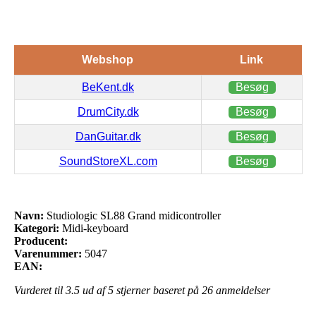
Webshop
Link
BeKent.dk
Besøg
DrumCity.dk
Besøg
DanGuitar.dk
Besøg
SoundStoreXL.com
Besøg
Navn:
Studiologic SL88 Grand midicontroller
Kategori:
Midi-keyboard
Producent:
Varenummer:
5047
EAN:
Vurderet til
3.5
ud af 5 stjerner baseret på
26
anmeldelser