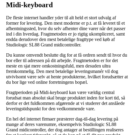
Midi-keyboard
De fleste internet handler yder til alt held et stort udvalg af
former for levering. Den mest moderne er p.t. at få leveret til et
afhentningssted, hvor du selv afhenter dine varer når det passer
ind i din hverdag. Fragtmetoden er jo rigtig ukompliceret, samt
endda derudover den mest betalelige fragttype ved køb af
Studiologic SL88 Grand midicontroller.
Du kunne omvendt beslutte dig for at få ordren sendt til hvor du
bor eller til adressen på dit arbejde. Fragtmetoden er for det
meste en sjat mere omkostningsfuld, men desuden ultra
fremkommelig. Den mest betalelige leveringsmanér vil dog
utvivlsomt være selv at hente produkterne, hvilket forudsætter at
du bor lige ved online forretningens bopæl.
Fragtperioden på Midi-keyboard kan være vældig central
forudsat man absolut skal bruge produktet inden for kort tid, så
derfor er det fuldkommen afgørende at vi studerer det anslåede
leveringstidspunkt for den vedkommende vare.
En hel del internet firmaer præsterer dag-til-dag levering på
mange af deres varenumre, eksempelvis Studiologic SL88
Grand midicontroller, der dog antager at bestillingen realiseres