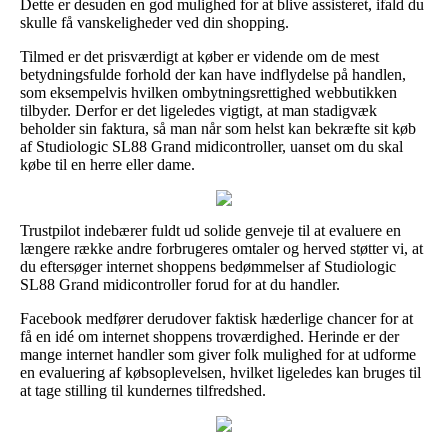
Dette er desuden en god mulighed for at blive assisteret, ifald du
skulle få vanskeligheder ved din shopping.
Tilmed er det prisværdigt at køber er vidende om de mest
betydningsfulde forhold der kan have indflydelse på handlen,
som eksempelvis hvilken ombytningsrettighed webbutikken
tilbyder. Derfor er det ligeledes vigtigt, at man stadigvæk
beholder sin faktura, så man når som helst kan bekræfte sit køb
af Studiologic SL88 Grand midicontroller, uanset om du skal
købe til en herre eller dame.
Trustpilot indebærer fuldt ud solide genveje til at evaluere en
længere række andre forbrugeres omtaler og herved støtter vi, at
du eftersøger internet shoppens bedømmelser af Studiologic
SL88 Grand midicontroller forud for at du handler.
Facebook medfører derudover faktisk hæderlige chancer for at
få en idé om internet shoppens troværdighed. Herinde er der
mange internet handler som giver folk mulighed for at udforme
en evaluering af købsoplevelsen, hvilket ligeledes kan bruges til
at tage stilling til kundernes tilfredshed.