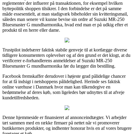
reglementer der influerer på transaktionen, for eksempel hvilken
byttepolitik shoppen tilsikrer. I den forbindelse er det på samme
måde essesentielt, at man stadigvæk bibeholder sin kvitteringsmail,
således man senere vil kunne bevise sin ordre af Suzuki MR-250
Bluesmaster G mundharmonika, hvad end man er på udkig efter et
produkt til en herre eller dame.
Trustpilot indebærer faktisk stabile genveje til at kortlægge diverse
tidligere konsumenters oplevelser og af den grund er det klogt, at du
verificerer e-forhandlerens anmeldelser af Suzuki MR-250
Bluesmaster G mundharmonika før du lægger din bestilling.
Facebook fremskaffer derudover i højeste grad pålidelige chancer
for at få indsigt i netshoppens pålidelighed. Herinde ses faktisk
online varehuse i Danmark hvor man kan tilkendegive en
bedømmelse af deres køb, som ligeledes bør udnyttes til at afveje
kundetilfredsheden.
Denne hjemmeside er finansieret af annonceindtægter. Vi arbejder
tæt sammen med en række firmaer på nettet når vi promoverer
butikkernes produkter, og indhenter honorar hvis en af vores brugere
foretager et køb.