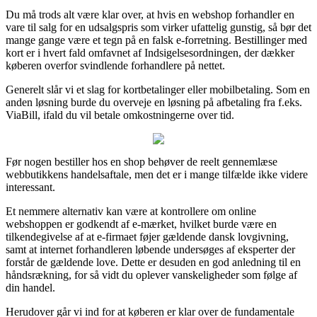
Du må trods alt være klar over, at hvis en webshop forhandler en
vare til salg for en udsalgspris som virker ufattelig gunstig, så bør det
mange gange være et tegn på en falsk e-forretning. Bestillinger med
kort er i hvert fald omfavnet af Indsigelsesordningen, der dækker
køberen overfor svindlende forhandlere på nettet.
Generelt slår vi et slag for kortbetalinger eller mobilbetaling. Som en
anden løsning burde du overveje en løsning på afbetaling fra f.eks.
ViaBill, ifald du vil betale omkostningerne over tid.
Før nogen bestiller hos en shop behøver de reelt gennemlæse
webbutikkens handelsaftale, men det er i mange tilfælde ikke videre
interessant.
Et nemmere alternativ kan være at kontrollere om online
webshoppen er godkendt af e-mærket, hvilket burde være en
tilkendegivelse af at e-firmaet føjer gældende dansk lovgivning,
samt at internet forhandleren løbende undersøges af eksperter der
forstår de gældende love. Dette er desuden en god anledning til en
håndsrækning, for så vidt du oplever vanskeligheder som følge af
din handel.
Herudover går vi ind for at køberen er klar over de fundamentale