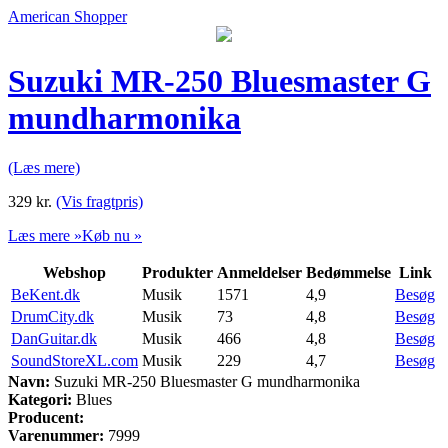
American Shopper
Suzuki MR-250 Bluesmaster G
mundharmonika
(Læs mere)
329
kr.
(Vis fragtpris)
Læs mere »
Køb nu »
Webshop
Produkter
Anmeldelser
Bedømmelse
Link
BeKent.dk
Musik
1571
4,9
Besøg
DrumCity.dk
Musik
73
4,8
Besøg
DanGuitar.dk
Musik
466
4,8
Besøg
SoundStoreXL.com
Musik
229
4,7
Besøg
Navn:
Suzuki MR-250 Bluesmaster G mundharmonika
Kategori:
Blues
Producent:
Varenummer:
7999