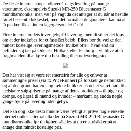
De fleste internet shops udlover 1 dags levering på mange
varenumre, eksempelvis Suzuki MR-250 Bluesmaster G
mundharmonika, men vær på vagt da det antager at du når at bestille
før et bestemt klokkeslæt, med det formål at de garanteret kan nå at
få pakken fikset inden lagerpersonalet får fri.
Flere internet outlets lover gebyrfri levering, men tit stiller det krav
om at der indkøbes for et fastslået beløb. Ellers bør du vælge den
mindst kostelige leveringsmetode, hvilket ofte – hvad end du
befinder sig tæt på Odense, Holbæk eller Faaborg – vil blive at få
fragtmanden til at køre din bestilling til et udleveringssted.
Det har vist sig at være ret smertefrit for alle og enhver at
sammenligne priser (via fx PriceRunner) på forskellige netbutikker,
og af den grund har en lang række butikker på nettet været nødt til at
nedskære salgspriserne på mange af deres produkter – til piger og
drenge, og ligeså til mænd og kvinder – markant, og endda nogle
gange byde på levering uden gebyr.
Det kan dog ikke desto mindre være nyttigt at prøve nogle enkelte
internet outlets efter rabatkoder på Suzuki MR-250 Bluesmaster G
mundharmonika før du køber, således at du er skråsikker på at
antage den mindst kostelige pris.