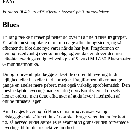
EAN:
Vurderet til
4.2
ud af 5 stjerner baseret på
3
anmeldelser
Blues
En lang række firmaer på nettet udlover til alt held flere fragttyper.
En af de mest populære er nu om dage afhentningssteder, og så
afhenter du blot dine nye varer når du har lyst. Fragtformen er
nemlig usædvanlig overkommelig, og endda derudover den mest
letkøbte leveringsmulighed ved køb af Suzuki MR-250 Bluesmaster
G mundharmonika.
Du bør omvendt planlægge at bestille ordren til levering til din
lejlighed eller hus eller til dit arbejde. Fragtformen bliver mange
gange en anelse mere pebret, men også virkelig uproblematisk. Den
mest letkøbte leveringsmåde vil dog utvivlsomt være at du selv
henter ordren, men dette afhænger af at du lever i nærheden af
online firmaets lager.
Antal dages levering på Blues er naturligvis usædvanlig
udslagsgivende såfremt du står og skal bruge varen inden for kort
tid, så herved er det særdeles relevant at vi gransker den forventede
leveringstid for det respektive produkt.