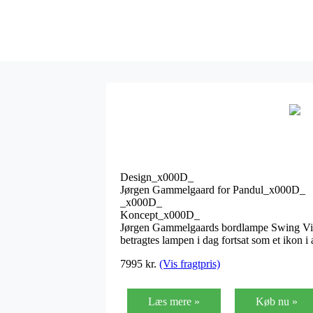
Design_x000D_
Jørgen Gammelgaard for Pandul_x000D_
_x000D_
Koncept_x000D_
Jørgen Gammelgaards bordlampe Swing Vip, f
betragtes lampen i dag fortsat som et ikon i 
7995
kr.
(Vis fragtpris)
Læs mere »
Køb nu »