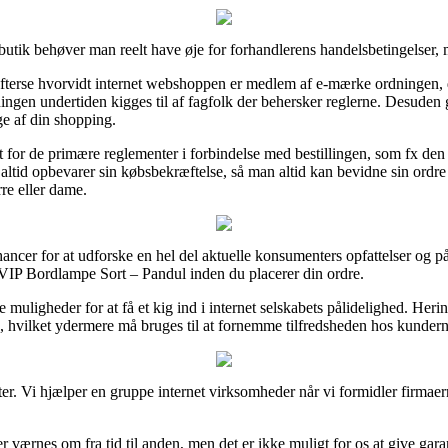
utik behøver man reelt have øje for forhandlerens handelsbetingelser, m
terse hvorvidt internet webshoppen er medlem af e-mærke ordningen, d
tningen undertiden kigges til af fagfolk der behersker reglerne. Desuden g
ge af din shopping.
 for de primære reglementer i forbindelse med bestillingen, som fx den 
n altid opbevarer sin købsbekræftelse, så man altid kan bevidne sin or
rre eller dame.
ancer for at udforske en hel del aktuelle konsumenters opfattelser og på
 VIP Bordlampe Sort – Pandul inden du placerer din ordre.
uligheder for at få et kig ind i internet selskabets pålidelighed. Heri
 hvilket ydermere må bruges til at fornemme tilfredsheden hos kundern
. Vi hjælper en gruppe internet virksomheder når vi formidler firmaerne
r værnes om fra tid til anden, men det er ikke muligt for os at give gar