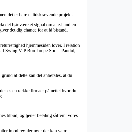
en det er bare et tidskrævende projekt.
a det bør være et signal om at e-handlen
iver det dig chance for at få bistand,
returrettighed hjemmesiden lover. I relation
dre af Swing VIP Bordlampe Sort – Pandul,
 grund af dette kan det anbefales, at du
nde ses en række firmaer på nettet hvor du
e.
s tilbud, og tjener betaling såfremt vores
antier imod reguleringer der kan være