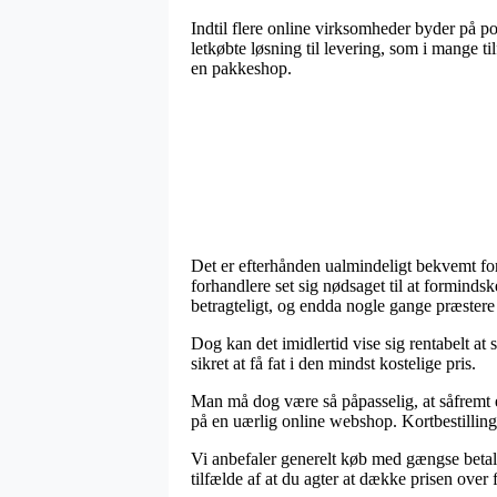
Indtil flere online virksomheder byder på p
letkøbte løsning til levering, som i mange ti
en pakkeshop.
Det er efterhånden ualmindeligt bekvemt for 
forhandlere set sig nødsaget til at forminds
betragteligt, og endda nogle gange præstere
Dog kan det imidlertid vise sig rentabelt at
sikret at få fat i den mindst kostelige pris.
Man må dog være så påpasselig, at såfremt e
på en uærlig online webshop. Kortbestilling
Vi anbefaler generelt køb med gængse betali
tilfælde af at du agter at dække prisen over f