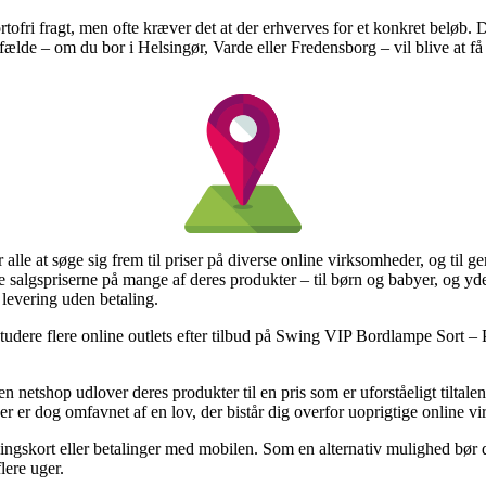
ortofri fragt, men ofte kræver det at der erhverves for et konkret beløb
lfælde – om du bor i Helsingør, Varde eller Fredensborg – vil blive at få 
alle at søge sig frem til priser på diverse online virksomheder, og til g
ke salgspriserne på mange af deres produkter – til børn og babyer, og y
 levering uden betaling.
 studere flere online outlets efter tilbud på Swing VIP Bordlampe Sort –
n netshop udlover deres produkter til en pris som er uforståeligt tilta
er er dog omfavnet af en lov, der bistår dig overfor uoprigtige online v
ngskort eller betalinger med mobilen. Som en alternativ mulighed bør du
lere uger.