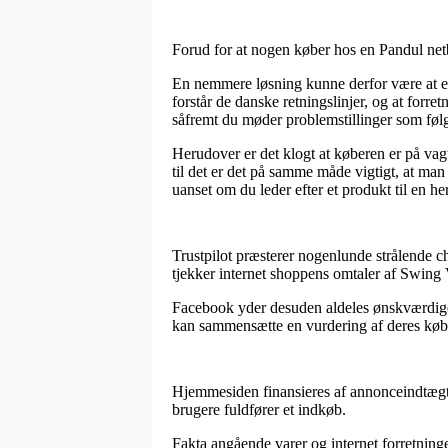
Forud for at nogen køber hos en Pandul netb
En nemmere løsning kunne derfor være at ef
forstår de danske retningslinjer, og at forre
såfremt du møder problemstillinger som føl
Herudover er det klogt at køberen er på vagt
til det er det på samme måde vigtigt, at ma
uanset om du leder efter et produkt til en he
Trustpilot præsterer nogenlunde strålende ch
tjekker internet shoppens omtaler af Swing
Facebook yder desuden aldeles ønskværdige m
kan sammensætte en vurdering af deres køb,
Hjemmesiden finansieres af annonceindtægter
brugere fuldfører et indkøb.
Fakta angående varer og internet forretninge