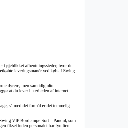
 i øjeblikket afhentningssteder, hvor du
 letkøbte leveringsmanér ved køb af Swing
smule dyrere, men samtidig ultra
gør at du lever i nærheden af internet
 dage, så med det formål er det temmelig
is Swing VIP Bordlampe Sort – Pandul, som
gen fikset inden personalet har fyraften.