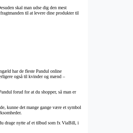
. Desuden skal man udse dig den mest
fragtmanden til at levere dine produkter til
engæld har de fleste Pandul online
derligere også til kvinder og mænd –
 Pandul forud for at du shopper, så man er
lende, kunne det mange gange være et symbol
irksomheder.
 drage nytte af et tilbud som fx ViaBill, i