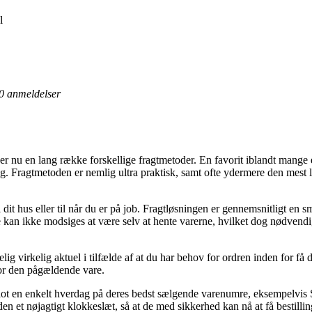
l
0
anmeldelser
u en lang række forskellige fragtmetoder. En favorit iblandt mange er
ig. Fragtmetoden er nemlig ultra praktisk, samt ofte ydermere den mest
 dit hus eller til når du er på job. Fragtløsningen er gennemsnitligt en 
 kan ikke modsiges at være selv at hente varerne, hvilket dog nødvendig
ig virkelig aktuel i tilfælde af at du har behov for ordren inden for få
for den pågældende vare.
 blot en enkelt hverdag på deres bedst sælgende varenumre, eksempelv
en et nøjagtigt klokkeslæt, så at de med sikkerhed kan nå at få bestillin