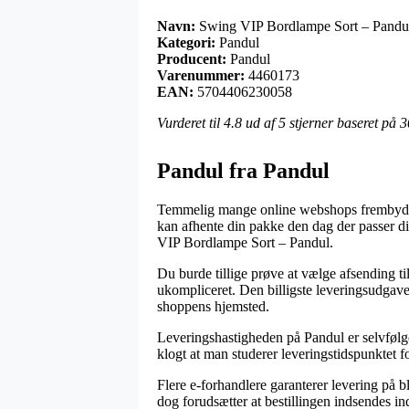
Navn:
Swing VIP Bordlampe Sort – Pandu
Kategori:
Pandul
Producent:
Pandul
Varenummer:
4460173
EAN:
5704406230058
Vurderet til
4.8
ud af 5 stjerner baseret på
3
Pandul fra Pandul
Temmelig mange online webshops frembyder n
kan afhente din pakke den dag der passer d
VIP Bordlampe Sort – Pandul.
Du burde tillige prøve at vælge afsending til
ukompliceret. Den billigste leveringsudgave
shoppens hjemsted.
Leveringshastigheden på Pandul er selvfølgel
klogt at man studerer leveringstidspunktet 
Flere e-forhandlere garanterer levering på
dog forudsætter at bestillingen indsendes ind