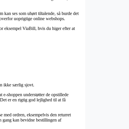
om kan ses som uhørt tiltalende, så burde det
g overfor uoprigtige online webshops.
or eksempel ViaBill, hvis du higer efter at
 ikke særlig sjovt.
t e-shoppen understøtter de opstillede
t er en rigtig god lejlighed til at få
se med ordren, eksempelvis den returret
en gang kan bevidne bestillingen af