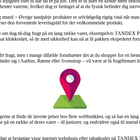
 lejlighed eller til når du er på job. Den er til tider en kende mere bek
 henter varerne, hvilket dog er betinget af at du fysisk befinder dig nær
 mund > Øvrige tandpleje produkter er selvfølgelig rigtig vital når ma
terser den forventede leveringstid for det vedkommende produkt.
anti om dag-til-dag fragt på en lang række varer, eksempelvis TANDEX P
astsat klokkeslæt, så de med sikkerhed kan nå at få pakken ekspederet fo
rtofri fragt, men i mange tilfælde forudsætter det at du shopper for en 
nder sig i Aarhus, Rønne eller Svenstrup – vil være at få fragtfirmaet til
rugerne at finde de laveste priser hos flere webbutikker, og så har en 
ne på en række af deres varer – til juniorer, og endvidere også til mænd
avnligt at besigtige visse internet webshops efter rabatkoder på TANDE