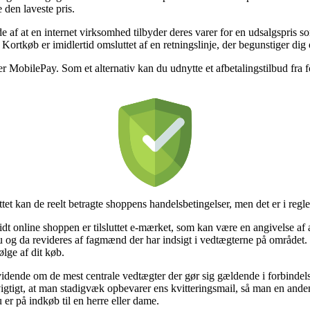
 den laveste pris.
de af at en internet virksomhed tilbyder deres varer for en udsalgspris s
 Kortkøb er imidlertid omsluttet af en retningslinje, der begunstiger di
ler MobilePay. Som et alternativ kan du udnytte et afbetalingstilbud fra f
 kan de reelt betragte shoppens handelsbetingelser, men det er i reglen
t online shoppen er tilsluttet e-mærket, som kan være en angivelse af a
u og da revideres af fagmænd der har indsigt i vedtægterne på området. De
ølge af dit køb.
vidende om de mest centrale vedtægter der gør sig gældende i forbindel
gt vigtigt, at man stadigvæk opbevarer ens kvitteringsmail, så man en and
 på indkøb til en herre eller dame.