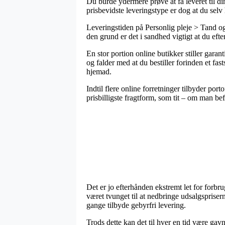
Du burde ydermere prøve at få leveret til din
prisbevidste leveringstype er dog at du selv
Leveringstiden på Personlig pleje > Tand og
den grund er det i sandhed vigtigt at du ef
En stor portion online butikker stiller gar
og falder med at du bestiller forinden et f
hjemad.
Indtil flere online forretninger tilbyder po
prisbilligste fragtform, som tit – om man befi
Det er jo efterhånden ekstremt let for forb
været tvunget til at nedbringe udsalgspriser
gange tilbyde gebyrfri levering.
Trods dette kan det til hver en tid være g