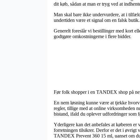
dit køb, sådan at man er tryg ved at indhente
Man skal bare ikke undervurdere, at i tilfæl
undertiden være et signal om en falsk butik.
Generelt foreslår vi bestillinger med kort el
godtgøre omkostningerne i flere bidder.
Før folk shopper i en TANDEX shop på nettet
En nem løsning kunne være at tjekke hvorvid
regler, tillige med at online virksomheden n
bistand, ifald du oplever udfordringer som f
Yderligere kan det anbefales at køberen er 
forretningen tilsikrer. Derfor er det i øvri
TANDEX Prevent 360 15 ml, uanset om du er