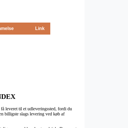
melse
Link
ANDEX
å leveret til et udleveringssted, fordi du
en billigste slags levering ved køb af