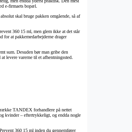
ostelig, men endda yderst praktisk. Den mest
ved e-firmaets bopæl.
n absolut skal bruge pakken omgående, så af
revent 360 15 ml, men glem ikke at det står
rud for at pakkemedarbejderne drager
bestemt sum. Desuden bør man gribe den
 at levere varerne til et afhentningssted.
lang række TANDEX forhandlere på nettet
 og kvinder – eftertrykkeligt, og endda nogle
X Prevent 360 15 ml inden du gennemfører