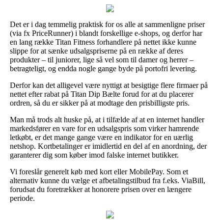
Det er i dag temmelig praktisk for os alle at sammenligne priser
(via fx PriceRunner) i blandt forskellige e-shops, og derfor har
en lang række Titan Fitness forhandlere på nettet ikke kunne
slippe for at sænke udsalgspriserne på en række af deres
produkter – til juniorer, lige så vel som til damer og herrer –
betragteligt, og endda nogle gange byde på portofri levering.
Derfor kan det alligevel være nyttigt at besigtige flere firmaer på
nettet efter rabat på Titan Dip Bælte forud for at du placerer
ordren, så du er sikker på at modtage den prisbilligste pris.
Man må trods alt huske på, at i tilfælde af at en internet handler
markedsfører en vare for en udsalgspris som virker hamrende
letkøbt, er det mange gange være en indikator for en uærlig
netshop. Kortbetalinger er imidlertid en del af en anordning, der
garanterer dig som køber imod falske internet butikker.
Vi foreslår generelt køb med kort eller MobilePay. Som et
alternativ kunne du vælge et afbetalingstilbud fra f.eks. ViaBill,
forudsat du foretrækker at honorere prisen over en længere
periode.