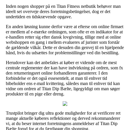
Inden nogen shopper på en Titan Fitness netbutik behøver man
ideelt set overveje deres forretningsbetingelser, dog er det
undertiden en tidskrævende opgave.
En anden løsning kunne derfor være at efterse om online firmaet
er medlem af e-mærke ordningen, som ofte er en indikator for at
e-handlen retter sig efter dansk lovgivning, tillige med at online
webshoppen en gang i mellem evalueres af jurister som forstår
de gældende vilkår. Dette er desuden din genvej til en hjælpende
hånd, hvis du udsættes for problemstillinger ved din bestilling.
Herudover kan det anbefales at køber er vidende om de mest
centrale reglementer der kan have indvirkning på ordren, som fx
den returneringsret online forhandleren garanterer. I den
forbindelse er det også essesentielt, at man til enhver tid
bibeholder ens e-mail kvittering, således man til enhver tid kan
vidne om ordren af Titan Dip Bælte, ligegyldigt om man søger
produkter til en pige eller dreng.
Trustpilot bringer dig ultra gode muligheder for at verificere ret
mange aktuelle køberes reflektioner og derved rekommanderer
vi, at du beser internet forretningens anmeldelser af Titan Dip
Bælte forud for at du færdiggør din shopping.