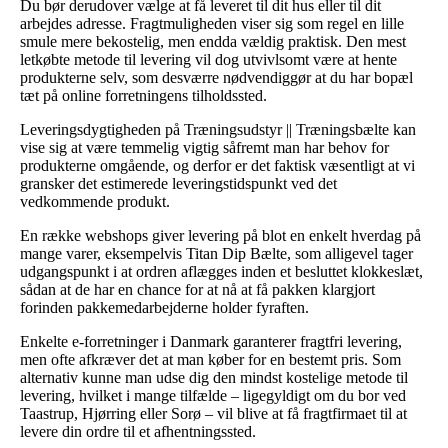
Du bør derudover vælge at få leveret til dit hus eller til dit
arbejdes adresse. Fragtmuligheden viser sig som regel en lille
smule mere bekostelig, men endda vældig praktisk. Den mest
letkøbte metode til levering vil dog utvivlsomt være at hente
produkterne selv, som desværre nødvendiggør at du har bopæl
tæt på online forretningens tilholdssted.
Leveringsdygtigheden på Træningsudstyr || Træningsbælte kan
vise sig at være temmelig vigtig såfremt man har behov for
produkterne omgående, og derfor er det faktisk væsentligt at vi
gransker det estimerede leveringstidspunkt ved det
vedkommende produkt.
En række webshops giver levering på blot en enkelt hverdag på
mange varer, eksempelvis Titan Dip Bælte, som alligevel tager
udgangspunkt i at ordren aflægges inden et besluttet klokkeslæt,
sådan at de har en chance for at nå at få pakken klargjort
forinden pakkemedarbejderne holder fyraften.
Enkelte e-forretninger i Danmark garanterer fragtfri levering,
men ofte afkræver det at man køber for en bestemt pris. Som
alternativ kunne man udse dig den mindst kostelige metode til
levering, hvilket i mange tilfælde – ligegyldigt om du bor ved
Taastrup, Hjørring eller Sorø – vil blive at få fragtfirmaet til at
levere din ordre til et afhentningssted.