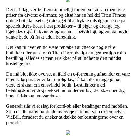
Det er i dag særligt fremkommeligt for enhver at sammenligne
priser fra diverse e-firmaer, og altså har en hel del Titan Fitness
online butikker set sig nødsaget til at trykke udsalgspriserne på
specielt deres bedst i test produkter – til piger og drenge, og
ligeledes også til kvinder og mænd – betydeligt, og endda nogle
gange byde på fragt uden beregning.
Det kan til hver en tid være rentabelt at checke nogle få e-
butikker efter udsalg på Titan Dørribbe før du gennemfører din
bestilling, således at man er sikker på at indhente den mindst
kostelige pris.
Du må blot ikke overse, at ifald en e-forretning afhænder en vare
til en salgspris der virker utrolig lav, så kan det mange gange
være et signal om en svindel butik. Bestillinger med
betalingskort er dog dækket ind under en lov, der skærmer dig
imod falske online varehuse.
Generelt slår vi et slag for kortkøb eller betalinger med mobilen.
Som et alternativ burde du overveje et tilbud som eksempelvis
ViaBill, forudsat du ønsker at dække omkostningerne over en
periode.