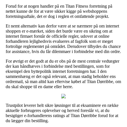
Forud for at nogen handler på en Titan Fitness forretning på
nettet kunne de for at være sikker kigge på webshoppens
forretningsaftale, det er dog i reglen et omfattende projekt.
Et nemt alternativ kan derfor være at se nærmere på om internet
shoppen er e-mærket, siden det burde være en sikring om at
internet firmaet forstår de officielle regler, udover at online
forhandleren lejlighedsvis evalueres af fagfolk som er meget
fortrolige reglementet på området. Derudover tilbydes du chance
for assistance, hvis du får dilemmaer i forbindelse med din ordre.
For øvrigt er det godt at du er obs på de mest centrale vedtægter
der kan håndhæves i forbindelse med bestillingen, som for
eksempel den byttepolitik internet forretningen har. I den
sammenhæng er det også relevant, at man stadig beholder ens
ordremail, så man altid kan eftervise købet af Titan Dørribbe, om
du skal shoppe til en dame eller herre.
Trustpilot leverer helt sikre løsninger til at eksaminere en række
aktuelle forbrugeres oplevelser og herved foreslår vi, at du
besigtiger e-forhandlerens ratings af Titan Dørribbe forud for at
du lægger din bestilling.