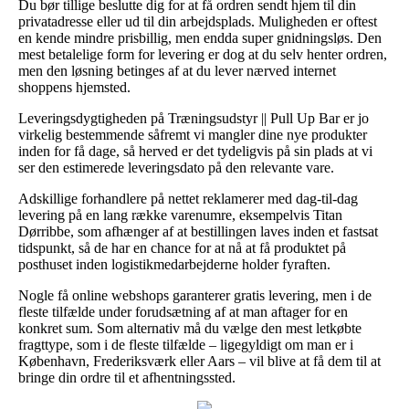
Du bør tillige beslutte dig for at få ordren sendt hjem til din
privatadresse eller ud til din arbejdsplads. Muligheden er oftest
en kende mindre prisbillig, men endda super gnidningsløs. Den
mest betalelige form for levering er dog at du selv henter ordren,
men den løsning betinges af at du lever nærved internet
shoppens hjemsted.
Leveringsdygtigheden på Træningsudstyr || Pull Up Bar er jo
virkelig bestemmende såfremt vi mangler dine nye produkter
inden for få dage, så herved er det tydeligvis på sin plads at vi
ser den estimerede leveringsdato på den relevante vare.
Adskillige forhandlere på nettet reklamerer med dag-til-dag
levering på en lang række varenumre, eksempelvis Titan
Dørribbe, som afhænger af at bestillingen laves inden et fastsat
tidspunkt, så de har en chance for at nå at få produktet på
posthuset inden logistikmedarbejderne holder fyraften.
Nogle få online webshops garanterer gratis levering, men i de
fleste tilfælde under forudsætning af at man aftager for en
konkret sum. Som alternativ må du vælge den mest letkøbte
fragttype, som i de fleste tilfælde – ligegyldigt om man er i
København, Frederiksværk eller Aars – vil blive at få dem til at
bringe din ordre til et afhentningssted.