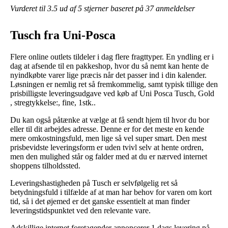
Vurderet til
3.5
ud af 5 stjerner baseret på
37
anmeldelser
Tusch fra Uni-Posca
Flere online outlets tildeler i dag flere fragttyper. En yndling er i
dag at afsende til en pakkeshop, hvor du så nemt kan hente de
nyindkøbte varer lige præcis når det passer ind i din kalender.
Løsningen er nemlig ret så fremkommelig, samt typisk tillige den
prisbilligste leveringsudgave ved køb af Uni Posca Tusch, Gold
, stregtykkelse:, fine, 1stk..
Du kan også påtænke at vælge at få sendt hjem til hvor du bor
eller til dit arbejdes adresse. Denne er for det meste en kende
mere omkostningsfuld, men lige så vel super smart. Den mest
prisbevidste leveringsform er uden tvivl selv at hente ordren,
men den mulighed står og falder med at du er nærved internet
shoppens tilholdssted.
Leveringshastigheden på Tusch er selvfølgelig ret så
betydningsfuld i tilfælde af at man har behov for varen om kort
tid, så i det øjemed er det ganske essentielt at man finder
leveringstidspunktet ved den relevante vare.
Adskillige internet foretagender annoncerer 1 dags levering på