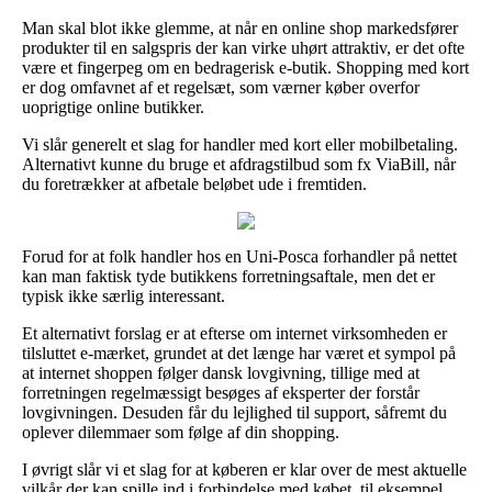
Man skal blot ikke glemme, at når en online shop markedsfører
produkter til en salgspris der kan virke uhørt attraktiv, er det ofte
være et fingerpeg om en bedragerisk e-butik. Shopping med kort
er dog omfavnet af et regelsæt, som værner køber overfor
uoprigtige online butikker.
Vi slår generelt et slag for handler med kort eller mobilbetaling.
Alternativt kunne du bruge et afdragstilbud som fx ViaBill, når
du foretrækker at afbetale beløbet ude i fremtiden.
Forud for at folk handler hos en Uni-Posca forhandler på nettet
kan man faktisk tyde butikkens forretningsaftale, men det er
typisk ikke særlig interessant.
Et alternativt forslag er at efterse om internet virksomheden er
tilsluttet e-mærket, grundet at det længe har været et sympol på
at internet shoppen følger dansk lovgivning, tillige med at
forretningen regelmæssigt besøges af eksperter der forstår
lovgivningen. Desuden får du lejlighed til support, såfremt du
oplever dilemmaer som følge af din shopping.
I øvrigt slår vi et slag for at køberen er klar over de mest aktuelle
vilkår der kan spille ind i forbindelse med købet, til eksempel