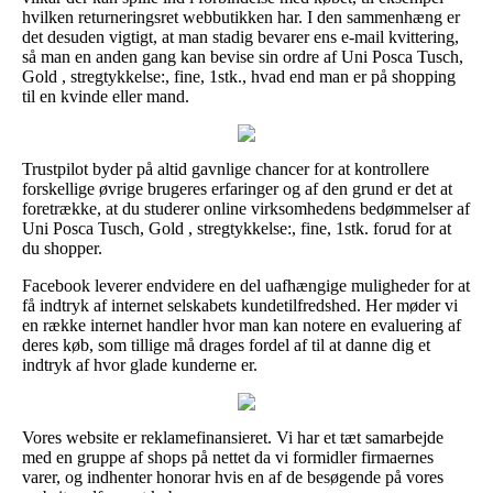
hvilken returneringsret webbutikken har. I den sammenhæng er
det desuden vigtigt, at man stadig bevarer ens e-mail kvittering,
så man en anden gang kan bevise sin ordre af Uni Posca Tusch,
Gold , stregtykkelse:, fine, 1stk., hvad end man er på shopping
til en kvinde eller mand.
Trustpilot byder på altid gavnlige chancer for at kontrollere
forskellige øvrige brugeres erfaringer og af den grund er det at
foretrække, at du studerer online virksomhedens bedømmelser af
Uni Posca Tusch, Gold , stregtykkelse:, fine, 1stk. forud for at
du shopper.
Facebook leverer endvidere en del uafhængige muligheder for at
få indtryk af internet selskabets kundetilfredshed. Her møder vi
en række internet handler hvor man kan notere en evaluering af
deres køb, som tillige må drages fordel af til at danne dig et
indtryk af hvor glade kunderne er.
Vores website er reklamefinansieret. Vi har et tæt samarbejde
med en gruppe af shops på nettet da vi formidler firmaernes
varer, og indhenter honorar hvis en af de besøgende på vores