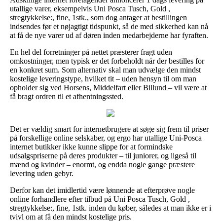
utallige varer, eksempelvis Uni Posca Tusch, Gold ,
stregtykkelse:, fine, 1stk., som dog antager at bestillingen
indsendes før et nøjagtigt tidspunkt, så de med sikkerhed kan nå
at få de nye varer ud af døren inden medarbejderne har fyraften.
En hel del forretninger på nettet præsterer fragt uden
omkostninger, men typisk er det forbeholdt når der bestilles for
en konkret sum. Som alternativ skal man udvælge den mindst
kostelige leveringstype, hvilket tit – uden hensyn til om man
opholder sig ved Horsens, Middelfart eller Billund – vil være at
få bragt ordren til et afhentningssted.
Det er vældig smart for internetbrugere at søge sig frem til priser
på forskellige online selskaber, og ergo har utallige Uni-Posca
internet butikker ikke kunne slippe for at formindske
udsalgspriserne på deres produkter – til juniorer, og ligeså til
mænd og kvinder – enormt, og endda nogle gange præstere
levering uden gebyr.
Derfor kan det imidlertid være lønnende at efterprøve nogle
online forhandlere efter tilbud på Uni Posca Tusch, Gold ,
stregtykkelse:, fine, 1stk. inden du køber, således at man ikke er i
tvivl om at få den mindst kostelige pris.