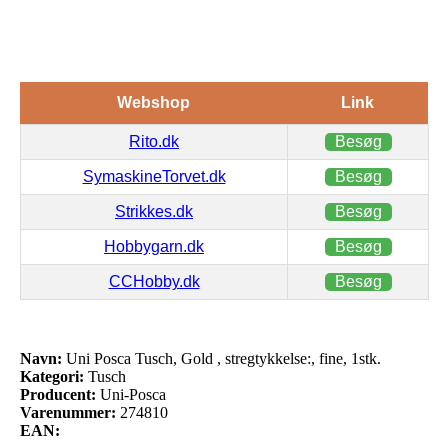
Webshop
Link
Rito.dk
Besøg
SymaskineTorvet.dk
Besøg
Strikkes.dk
Besøg
Hobbygarn.dk
Besøg
CCHobby.dk
Besøg
Navn:
Uni Posca Tusch, Gold , stregtykkelse:, fine, 1stk.
Kategori:
Tusch
Producent:
Uni-Posca
Varenummer:
274810
EAN: