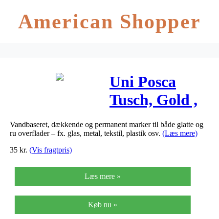
American Shopper
Uni Posca
Tusch, Gold ,
stregtykkelse:,
Vandbaseret, dækkende og permanent marker til både glatte og
fine, 1stk.
ru overflader – fx. glas, metal, tekstil, plastik osv.
(Læs mere)
35
kr.
(Vis fragtpris)
Læs mere »
Køb nu »