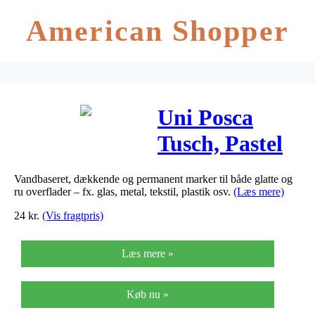
American Shopper
Uni Posca
Tusch, Pastel
blue ,
Vandbaseret, dækkende og permanent marker til både glatte og
stregtykkelse:,
ru overflader – fx. glas, metal, tekstil, plastik osv.
(Læs mere)
extra-fine,
24
kr.
(Vis fragtpris)
1stk.
Læs mere »
Køb nu »