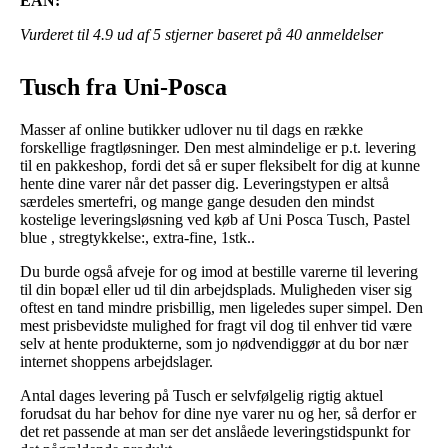
EAN:
Vurderet til
4.9
ud af 5 stjerner baseret på
40
anmeldelser
Tusch fra Uni-Posca
Masser af online butikker udlover nu til dags en række
forskellige fragtløsninger. Den mest almindelige er p.t. levering
til en pakkeshop, fordi det så er super fleksibelt for dig at kunne
hente dine varer når det passer dig. Leveringstypen er altså
særdeles smertefri, og mange gange desuden den mindst
kostelige leveringsløsning ved køb af Uni Posca Tusch, Pastel
blue , stregtykkelse:, extra-fine, 1stk..
Du burde også afveje for og imod at bestille varerne til levering
til din bopæl eller ud til din arbejdsplads. Muligheden viser sig
oftest en tand mindre prisbillig, men ligeledes super simpel. Den
mest prisbevidste mulighed for fragt vil dog til enhver tid være
selv at hente produkterne, som jo nødvendiggør at du bor nær
internet shoppens arbejdslager.
Antal dages levering på Tusch er selvfølgelig rigtig aktuel
forudsat du har behov for dine nye varer nu og her, så derfor er
det ret passende at man ser det anslåede leveringstidspunkt for