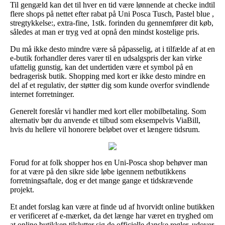
Til gengæld kan det til hver en tid være lønnende at checke indtil
flere shops på nettet efter rabat på Uni Posca Tusch, Pastel blue ,
stregtykkelse:, extra-fine, 1stk. forinden du gennemfører dit køb,
således at man er tryg ved at opnå den mindst kostelige pris.
Du må ikke desto mindre være så påpasselig, at i tilfælde af at en
e-butik forhandler deres varer til en udsalgspris der kan virke
ufattelig gunstig, kan det undertiden være et symbol på en
bedragerisk butik. Shopping med kort er ikke desto mindre en
del af et regulativ, der støtter dig som kunde overfor svindlende
internet forretninger.
Generelt foreslår vi handler med kort eller mobilbetaling. Som
alternativ bør du anvende et tilbud som eksempelvis ViaBill,
hvis du hellere vil honorere beløbet over et længere tidsrum.
Forud for at folk shopper hos en Uni-Posca shop behøver man
for at være på den sikre side løbe igennem netbutikkens
forretningsaftale, dog er det mange gange et tidskrævende
projekt.
Et andet forslag kan være at finde ud af hvorvidt online butikken
er verificeret af e-mærket, da det længe har været en tryghed om
at online butikken tilslutter sig de officielle danske regler, udover