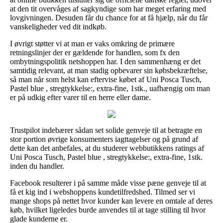
at den tit overvåges af sagkyndige som har meget erfaring med
lovgivningen. Desuden får du chance for at få hjælp, når du får
vanskeligheder ved dit indkøb.
I øvrigt støtter vi at man er vaks omkring de primære
retningslinjer der er gældende for handlen, som fx den
ombytningspolitik netshoppen har. I den sammenhæng er det
samtidig relevant, at man stadig opbevarer sin købsbekræftelse,
så man når som helst kan eftervise købet af Uni Posca Tusch,
Pastel blue , stregtykkelse:, extra-fine, 1stk., uafhængig om man
er på udkig efter varer til en herre eller dame.
Trustpilot indebærer sådan set solide genveje til at betragte en
stor portion øvrige konsumenters iagttagelser og på grund af
dette kan det anbefales, at du studerer webbutikkens ratings af
Uni Posca Tusch, Pastel blue , stregtykkelse:, extra-fine, 1stk.
inden du handler.
Facebook resulterer i på samme måde visse pæne genveje til at
få et kig ind i webshoppens kundetilfredshed. Tilmed ser vi
mange shops på nettet hvor kunder kan levere en omtale af deres
køb, hvilket ligeledes burde anvendes til at tage stilling til hvor
glade kunderne er.