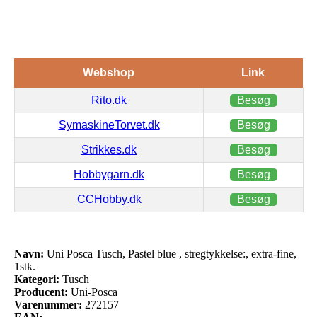
Webshop
Link
Rito.dk
Besøg
SymaskineTorvet.dk
Besøg
Strikkes.dk
Besøg
Hobbygarn.dk
Besøg
CCHobby.dk
Besøg
Navn:
Uni Posca Tusch, Pastel blue , stregtykkelse:, extra-fine,
1stk.
Kategori:
Tusch
Producent:
Uni-Posca
Varenummer:
272157