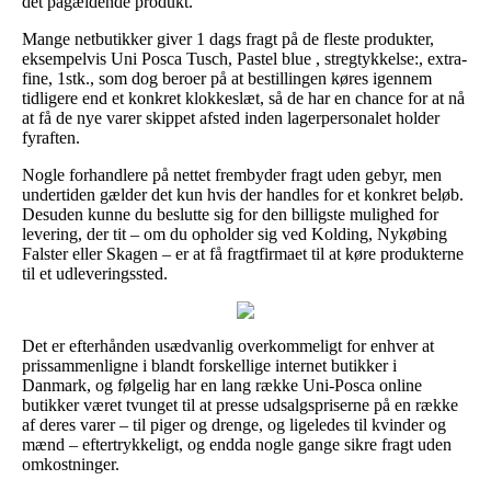
det pågældende produkt.
Mange netbutikker giver 1 dags fragt på de fleste produkter,
eksempelvis Uni Posca Tusch, Pastel blue , stregtykkelse:, extra-
fine, 1stk., som dog beroer på at bestillingen køres igennem
tidligere end et konkret klokkeslæt, så de har en chance for at nå
at få de nye varer skippet afsted inden lagerpersonalet holder
fyraften.
Nogle forhandlere på nettet frembyder fragt uden gebyr, men
undertiden gælder det kun hvis der handles for et konkret beløb.
Desuden kunne du beslutte sig for den billigste mulighed for
levering, der tit – om du opholder sig ved Kolding, Nykøbing
Falster eller Skagen – er at få fragtfirmaet til at køre produkterne
til et udleveringssted.
Det er efterhånden usædvanlig overkommeligt for enhver at
prissammenligne i blandt forskellige internet butikker i
Danmark, og følgelig har en lang række Uni-Posca online
butikker været tvunget til at presse udsalgspriserne på en række
af deres varer – til piger og drenge, og ligeledes til kvinder og
mænd – eftertrykkeligt, og endda nogle gange sikre fragt uden
omkostninger.