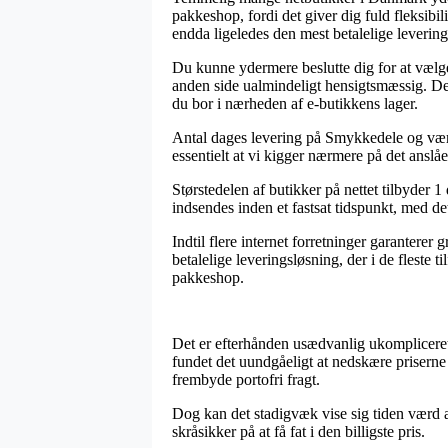
pakkeshop, fordi det giver dig fuld fleksibi
endda ligeledes den mest betalelige leverin
Du kunne ydermere beslutte dig for at vælge 
anden side ualmindeligt hensigtsmæssig. Den 
du bor i nærheden af e-butikkens lager.
Antal dages levering på Smykkedele og værkt
essentielt at vi kigger nærmere på det anslå
Størstedelen af butikker på nettet tilbyder 
indsendes inden et fastsat tidspunkt, med de
Indtil flere internet forretninger garanterer
betalelige leveringsløsning, der i de fleste 
pakkeshop.
Det er efterhånden usædvanlig ukompliceret 
fundet det uundgåeligt at nedskære priserne
frembyde portofri fragt.
Dog kan det stadigvæk vise sig tiden værd at
skråsikker på at få fat i den billigste pris.