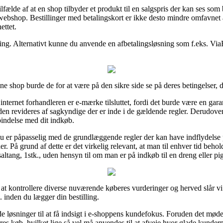
ilfælde af at en shop tilbyder et produkt til en salgspris der kan ses so
ebshop. Bestillinger med betalingskort er ikke desto mindre omfavnet a
ettet.
ling. Alternativt kunne du anvende en afbetalingsløsning som f.eks. Via
e shop burde de for at være på den sikre side se på deres betingelser, 
ernet forhandleren er e-mærke tilsluttet, fordi det burde være en garant
en revideres af sagkyndige der er inde i de gældende regler. Derudover gi
bindelse med dit indkøb.
du er påpasselig med de grundlæggende regler der kan have indflydelse 
. På grund af dette er det virkelig relevant, at man til enhver tid beho
saltang, 1stk., uden hensyn til om man er på indkøb til en dreng eller pi
r at kontrollere diverse nuværende køberes vurderinger og herved slår vi 
. inden du lægger din bestilling.
e løsninger til at få indsigt i e-shoppens kundefokus. Foruden det møde
s køb, hvilket lige så vel må anvendes til at afveje hvor glade kundern