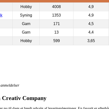
Hobby
4008
4,9
dk
Syning
1353
4,9
Garn
171
4,5
Garn
13
4,4
Hobby
599
3,65
anmeldelser
a Creativ Company
u til dags et bredt udvalg af leveringsløsninger. En favorit er efterhå