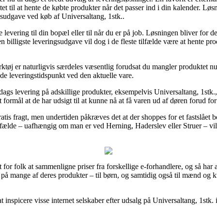
litet til at hente de købte produkter når det passer ind i din kalender. 
gsudgave ved køb af Universaltang, 1stk..
levering til din bopæl eller til når du er på job. Løsningen bliver for d
billigste leveringsudgave vil dog i de fleste tilfælde være at hente prod
øj er naturligvis særdeles væsentlig forudsat du mangler produktet nu o
ede leveringstidspunkt ved den aktuelle vare.
1 dags levering på adskillige produkter, eksempelvis Universaltang, 1stk
t formål at de har udsigt til at kunne nå at få varen ud af døren forud f
 gratis fragt, men undertiden påkræves det at der shoppes for et fastslåe
tilfælde – uafhængig om man er ved Herning, Haderslev eller Struer – vil b
for folk at sammenligne priser fra forskellige e-forhandlere, og så har
 på mange af deres produkter – til børn, og samtidig også til mænd og 
 inspicere visse internet selskaber efter udsalg på Universaltang, 1stk.