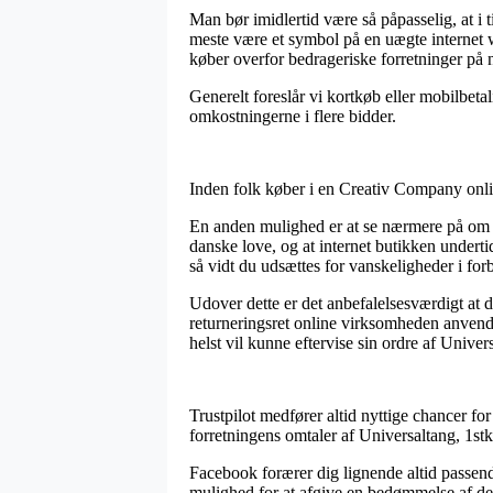
Man bør imidlertid være så påpasselig, at i t
meste være et symbol på en uægte internet w
køber overfor bedrageriske forretninger på n
Generelt foreslår vi kortkøb eller mobilbeta
omkostningerne i flere bidder.
Inden folk køber i en Creativ Company onlin
En anden mulighed er at se nærmere på om int
danske love, og at internet butikken undertid
så vidt du udsættes for vanskeligheder i for
Udover dette er det anbefalelsesværdigt at 
returneringsret online virksomheden anvender
helst vil kunne eftervise sin ordre af Univer
Trustpilot medfører altid nyttige chancer fo
forretningens omtaler af Universaltang, 1stk
Facebook forærer dig lignende altid passend
mulighed for at afgive en bedømmelse af dere