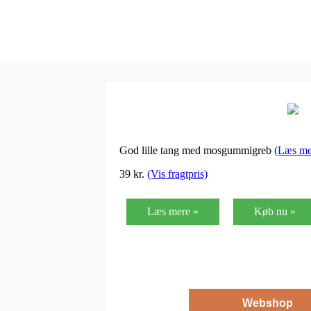
God lille tang med mosgummigreb
(Læs me
39
kr.
(Vis fragtpris)
Læs mere »
Køb nu »
Webshop