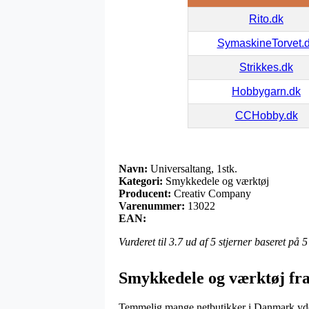
Rito.dk
SymaskineTorvet.
Strikkes.dk
Hobbygarn.dk
CCHobby.dk
Navn:
Universaltang, 1stk.
Kategori:
Smykkedele og værktøj
Producent:
Creativ Company
Varenummer:
13022
EAN:
Vurderet til
3.7
ud af 5 stjerner baseret på
5
Smykkedele og værktøj fr
Temmelig mange netbutikker i Danmark yder n