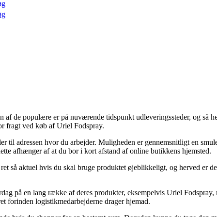
øg
øg
. En af de populære er på nuværende tidspunkt udleveringssteder, og så h
r fragt ved køb af Uriel Fodspray.
ller til adressen hvor du arbejder. Muligheden er gennemsnitligt en smu
ette afhænger af at du bor i kort afstand af online butikkens hjemsted.
ret så aktuel hvis du skal bruge produktet øjeblikkeligt, og herved er d
erdag på en lang række af deres produkter, eksempelvis Uriel Fodspray, m
deret forinden logistikmedarbejderne drager hjemad.