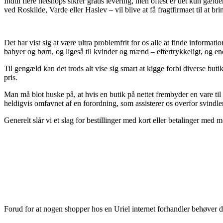
Indtil flere netshops sikrer gratis levering, men oftest er det kun g
ved Roskilde, Varde eller Haslev – vil blive at få fragtfirmaet til at bri
Det har vist sig at være ultra problemfrit for os alle at finde informati
babyer og børn, og ligeså til kvinder og mænd – eftertrykkeligt, og en
Til gengæld kan det trods alt vise sig smart at kigge forbi diverse buti
pris.
Man må blot huske på, at hvis en butik på nettet frembyder en vare til
heldigvis omfavnet af en forordning, som assisterer os overfor svindlen
Generelt slår vi et slag for bestillinger med kort eller betalinger med 
Forud for at nogen shopper hos en Uriel internet forhandler behøver de