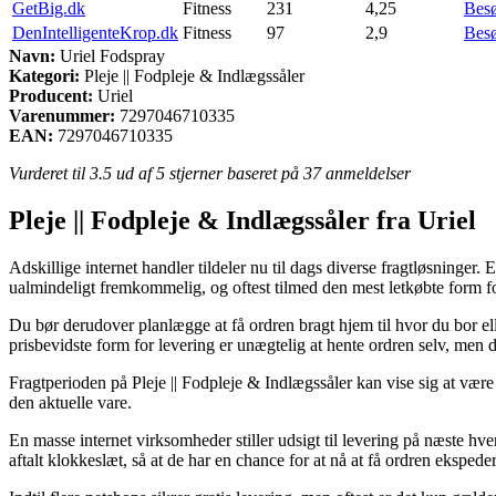
GetBig.dk
Fitness
231
4,25
Bes
DenIntelligenteKrop.dk
Fitness
97
2,9
Bes
Navn:
Uriel Fodspray
Kategori:
Pleje || Fodpleje & Indlægssåler
Producent:
Uriel
Varenummer:
7297046710335
EAN:
7297046710335
Vurderet til
3.5
ud af 5 stjerner baseret på
37
anmeldelser
Pleje || Fodpleje & Indlægssåler fra Uriel
Adskillige internet handler tildeler nu til dags diverse fragtløsninger
ualmindeligt fremkommelig, og oftest tilmed den mest letkøbte form fo
Du bør derudover planlægge at få ordren bragt hjem til hvor du bor e
prisbevidste form for levering er unægtelig at hente ordren selv, men d
Fragtperioden på Pleje || Fodpleje & Indlægssåler kan vise sig at være 
den aktuelle vare.
En masse internet virksomheder stiller udsigt til levering på næste hv
aftalt klokkeslæt, så at de har en chance for at nå at få ordren ekspe