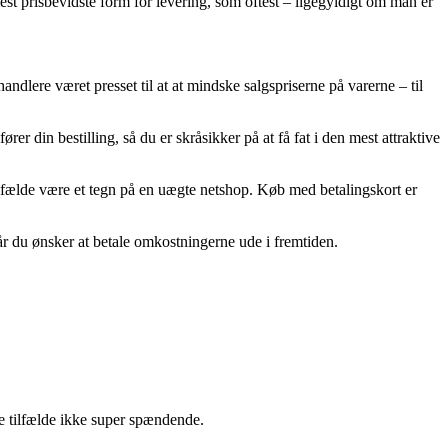
st prisbevidste form for levering, som oftest – ligegyldigt om man er
handlere været presset til at at mindske salgspriserne på varerne – til
er din bestilling, så du er skråsikker på at få fat i den mest attraktive
tilfælde være et tegn på en uægte netshop. Køb med betalingskort er
 når du ønsker at betale omkostningerne ude i fremtiden.
ge tilfælde ikke super spændende.