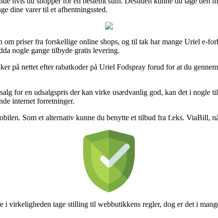
ældende hvis du shopper for en bestemt sum. Desuden kunne du tage den me
nge dine varer til et afhentningssted.
on om priser fra forskellige online shops, og til tak har mange Uriel e-for
dda nogle gange tilbyde gratis levering.
kker på nettet efter rabatkoder på Uriel Fodspray forud for at du gennemfør
 salg for en udsalgspris der kan virke usædvanlig god, kan det i nogle 
de internet forretninger.
mobilen. Som et alternativ kunne du benytte et tilbud fra f.eks. ViaBill,
 i virkeligheden tage stilling til webbutikkens regler, dog er det i man