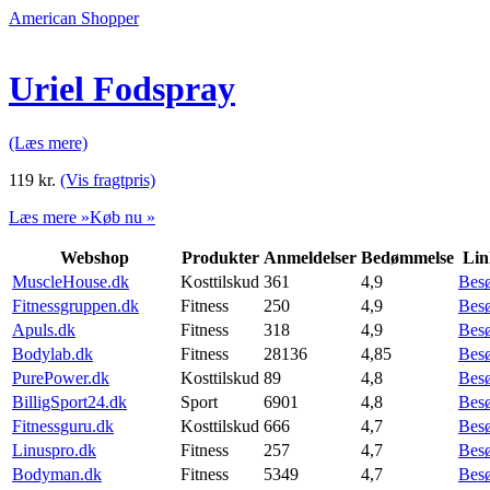
American Shopper
Uriel Fodspray
(Læs mere)
119
kr.
(Vis fragtpris)
Læs mere »
Køb nu »
Webshop
Produkter
Anmeldelser
Bedømmelse
Lin
MuscleHouse.dk
Kosttilskud
361
4,9
Bes
Fitnessgruppen.dk
Fitness
250
4,9
Bes
Apuls.dk
Fitness
318
4,9
Bes
Bodylab.dk
Fitness
28136
4,85
Bes
PurePower.dk
Kosttilskud
89
4,8
Bes
BilligSport24.dk
Sport
6901
4,8
Bes
Fitnessguru.dk
Kosttilskud
666
4,7
Bes
Linuspro.dk
Fitness
257
4,7
Bes
Bodyman.dk
Fitness
5349
4,7
Bes