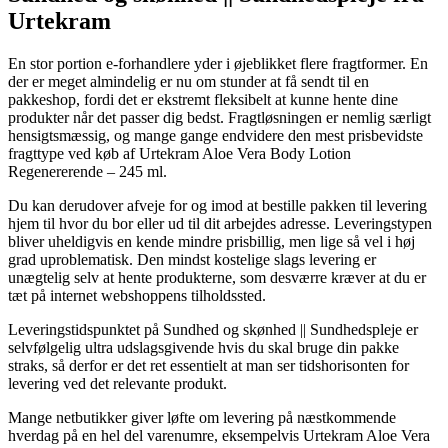
Urtekram
En stor portion e-forhandlere yder i øjeblikket flere fragtformer. En
der er meget almindelig er nu om stunder at få sendt til en
pakkeshop, fordi det er ekstremt fleksibelt at kunne hente dine
produkter når det passer dig bedst. Fragtløsningen er nemlig særligt
hensigtsmæssig, og mange gange endvidere den mest prisbevidste
fragttype ved køb af Urtekram Aloe Vera Body Lotion
Regenererende – 245 ml.
Du kan derudover afveje for og imod at bestille pakken til levering
hjem til hvor du bor eller ud til dit arbejdes adresse. Leveringstypen
bliver uheldigvis en kende mindre prisbillig, men lige så vel i høj
grad uproblematisk. Den mindst kostelige slags levering er
unægtelig selv at hente produkterne, som desværre kræver at du er
tæt på internet webshoppens tilholdssted.
Leveringstidspunktet på Sundhed og skønhed || Sundhedspleje er
selvfølgelig ultra udslagsgivende hvis du skal bruge din pakke
straks, så derfor er det ret essentielt at man ser tidshorisonten for
levering ved det relevante produkt.
Mange netbutikker giver løfte om levering på næstkommende
hverdag på en hel del varenumre, eksempelvis Urtekram Aloe Vera