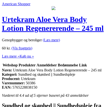
American Shopper
Urtekram Aloe Vera Body
Lotion Regenererende – 245 ml
Genopbygger og beroliger
(Læs mere)
60
kr.
(Vis fragtpris)
Læs mere »
Køb nu »
Webshop
Produkter
Anmeldelser
Bedømmelse
Link
Navn:
Urtekram Aloe Vera Body Lotion Regenererende – 245 ml
Kategori:
Sundhed og skønhed || Sundhedspleje
Producent:
Urtekram
Varenummer:
50386
EAN:
5765228838150
Vurderet til
4.4
ud af 5 stjerner baseret på
43
anmeldelser
Sundhed og skønhed || Sundhedspleje fra