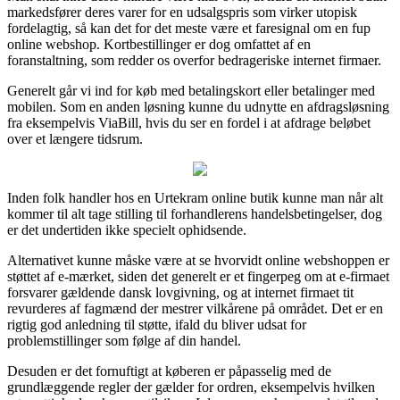
markedsfører deres varer for en udsalgspris som virker utopisk
fordelagtig, så kan det for det meste være et faresignal om en fup
online webshop. Kortbestillinger er dog omfattet af en
foranstaltning, som redder os overfor bedrageriske internet firmaer.
Generelt går vi ind for køb med betalingskort eller betalinger med
mobilen. Som en anden løsning kunne du udnytte en afdragsløsning
fra eksempelvis ViaBill, hvis du ser en fordel i at afdrage beløbet
over et længere tidsrum.
Inden folk handler hos en Urtekram online butik kunne man når alt
kommer til alt tage stilling til forhandlerens handelsbetingelser, dog
er det undertiden ikke specielt ophidsende.
Alternativet kunne måske være at se hvorvidt online webshoppen er
støttet af e-mærket, siden det generelt er et fingerpeg om at e-firmaet
forsvarer gældende dansk lovgivning, og at internet firmaet tit
revurderes af fagmænd der mestrer vilkårene på området. Det er en
rigtig god anledning til støtte, ifald du bliver udsat for
problemstillinger som følge af din handel.
Desuden er det fornuftigt at køberen er påpasselig med de
grundlæggende regler der gælder for ordren, eksempelvis hvilken