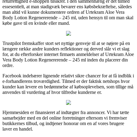
returrettighed e-shoppen tilsikrer. I den sammenhæng er det tilmed
essesentielt, at man stadigvæk bevarer ens købsbekræftelse, således
man altid vil kunne dokumentere ordren af Urtekram Aloe Vera
Body Lotion Regenererende – 245 ml, uden hensyn til om man skal
købe gave til en kvinde eller mand.
Trustpilot fremskaffer stort set nyttige genveje til at se nøjere på en
længere række andre kunders reflektioner og derved slår vi et slag
for, at du efterforsker internet firmaets anmeldelser af Urtekram Aloe
Vera Body Lotion Regenererende – 245 ml inden du placerer din
ordre.
Facebook indebærer lignende relativt sikre chancer for at få indblik i
e-forhandlerens troværdighed. Tilmed er der faktisk netshops hvor
kunder kan levere en bedømmelse af købsoplevelsen, som tillige må
anvendes til vurdering af hvor tilfredse kunderne er.
Hjemmesiden er finansieret af indtægter fra annoncer. Vi har tætte
samarbejder med en del online forretninger eftersom vi fremviser
butikkernes tilbud, og indtjener honorar om en af vores brugere
laver en handel.