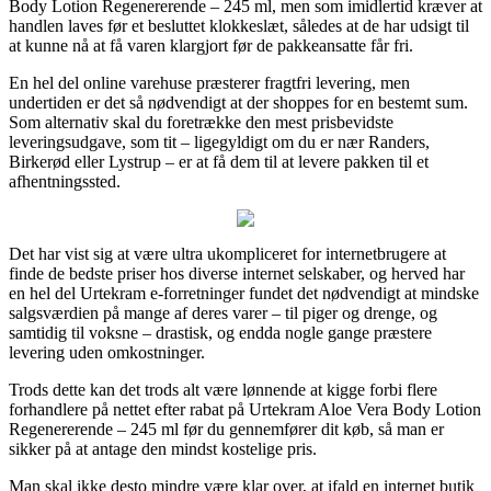
Body Lotion Regenererende – 245 ml, men som imidlertid kræver at
handlen laves før et besluttet klokkeslæt, således at de har udsigt til
at kunne nå at få varen klargjort før de pakkeansatte får fri.
En hel del online varehuse præsterer fragtfri levering, men
undertiden er det så nødvendigt at der shoppes for en bestemt sum.
Som alternativ skal du foretrække den mest prisbevidste
leveringsudgave, som tit – ligegyldigt om du er nær Randers,
Birkerød eller Lystrup – er at få dem til at levere pakken til et
afhentningssted.
Det har vist sig at være ultra ukompliceret for internetbrugere at
finde de bedste priser hos diverse internet selskaber, og herved har
en hel del Urtekram e-forretninger fundet det nødvendigt at mindske
salgsværdien på mange af deres varer – til piger og drenge, og
samtidig til voksne – drastisk, og endda nogle gange præstere
levering uden omkostninger.
Trods dette kan det trods alt være lønnende at kigge forbi flere
forhandlere på nettet efter rabat på Urtekram Aloe Vera Body Lotion
Regenererende – 245 ml før du gennemfører dit køb, så man er
sikker på at antage den mindst kostelige pris.
Man skal ikke desto mindre være klar over, at ifald en internet butik