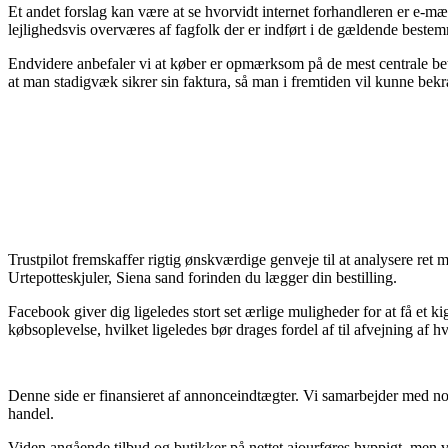
Et andet forslag kan være at se hvorvidt internet forhandleren er e-m
lejlighedsvis overværes af fagfolk der er indført i de gældende bestem
Endvidere anbefaler vi at køber er opmærksom på de mest centrale beting
at man stadigvæk sikrer sin faktura, så man i fremtiden vil kunne bekræ
Trustpilot fremskaffer rigtig ønskværdige genveje til at analysere ret 
Urtepotteskjuler, Siena sand forinden du lægger din bestilling.
Facebook giver dig ligeledes stort set ærlige muligheder for at få et ki
købsoplevelse, hvilket ligeledes bør drages fordel af til afvejning af hv
Denne side er finansieret af annonceindtægter. Vi samarbejder med no
handel.
Viden angående tilbud og butikker på nettet ajourføres hyppigt, men vi p