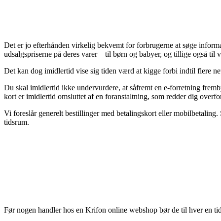
Det er jo efterhånden virkelig bekvemt for forbrugerne at søge informat
udsalgspriserne på deres varer – til børn og babyer, og tillige også t
Det kan dog imidlertid vise sig tiden værd at kigge forbi indtil flere ne
Du skal imidlertid ikke undervurdere, at såfremt en e-forretning fremby
kort er imidlertid omsluttet af en foranstaltning, som redder dig overfo
Vi foreslår generelt bestillinger med betalingskort eller mobilbetalin
tidsrum.
Før nogen handler hos en Krifon online webshop bør de til hver en ti