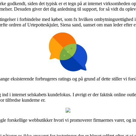
ærke godkendt, siden det typisk er et tegn på at internet virksomheden 
melser. Desuden giver det dig anledning til support, for så vidt du oplev
elser i forbindelse med købet, som fx hvilken ombytningsrettighed intern
fte ordren af Urtepotteskjuler, Siena sand, uanset om man leder efter en
mange eksisterende forbrugeres ratings og på grund af dette stiller vi fo
g ind i internet selskabets kundefokus. I øvrigt er der faktisk online ou
or tilfredse kunderne er.
gle forskellige webbutikker hvori vi promoverer firmaernes varer, og 
åtager os ikke ansvaret for justeringer der er blevet udført efter at vi 