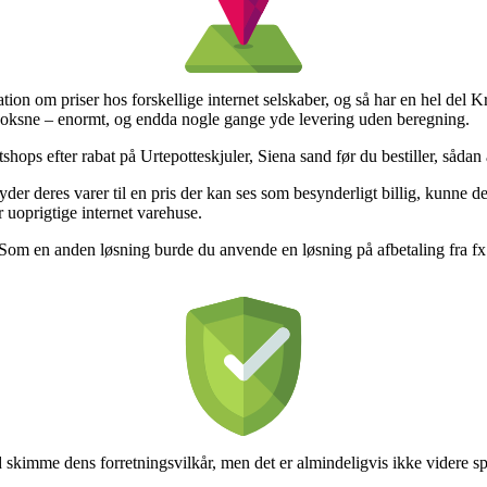
ion om priser hos forskellige internet selskaber, og så har en hel del Kr
il voksne – enormt, og endda nogle gange yde levering uden beregning.
tshops efter rabat på Urtepotteskjuler, Siena sand før du bestiller, sådan a
der deres varer til en pris der kan ses som besynderligt billig, kunne d
r uoprigtige internet varehuse.
g. Som en anden løsning burde du anvende en løsning på afbetaling fra fx
d skimme dens forretningsvilkår, men det er almindeligvis ikke videre 