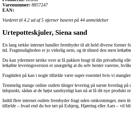
Varenummer:
8857247
EAN:
Vurderet til
4.2
ud af 5 stjerner baseret på
44
anmeldelser
Urtepotteskjuler, Siena sand
En lang række internet handler frembyder til alt held diverse former f
tid. Fragtmuligheden er jo virkelig nem, og tit tilmed den mest letkøb
Du kan ydermere tænke over at få pakken bragt til din privatbolig el
letkøbte leveringsversion er unægtelig at du selv henter varerne, hvilk
Fragttiden på kan i nogle tilfælde være super essentiel hvis vi mangle
Temmelig mange online outlets tilsiger levering på næste hverdag på d
tidspunkt, sådan at de højst sandsynligt kan nå at få dit nye produkt o
Indtil flere internet outlets frembyder fragt uden omkostninger, men ti
tilfælde – hvad end du bor tæt på Esbjerg, Hjørring eller Aars – vil bli