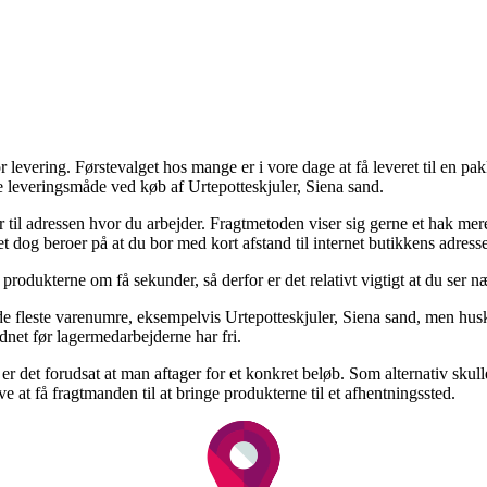
or levering. Førstevalget hos mange er i vore dage at få leveret til en p
te leveringsmåde ved køb af Urtepotteskjuler, Siena sand.
ler til adressen hvor du arbejder. Fragtmetoden viser sig gerne et hak
et dog beroer på at du bor med kort afstand til internet butikkens adresse
r produkterne om få sekunder, så derfor er det relativt vigtigt at du ser
e fleste varenumre, eksempelvis Urtepotteskjuler, Siena sand, men husk
rdnet før lagermedarbejderne har fri.
t er det forudsat at man aftager for et konkret beløb. Som alternativ skul
ve at få fragtmanden til at bringe produkterne til et afhentningssted.