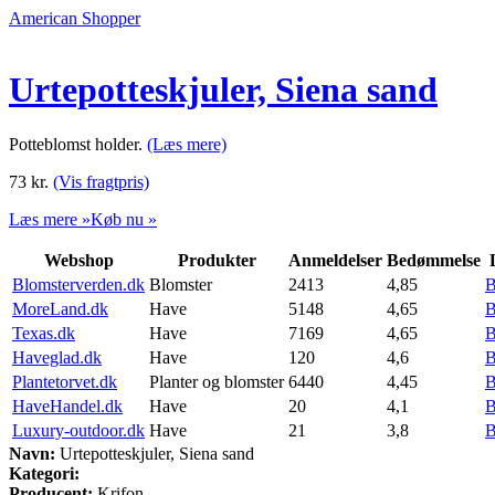
American Shopper
Urtepotteskjuler, Siena sand
Potteblomst holder.
(Læs mere)
73
kr.
(Vis fragtpris)
Læs mere »
Køb nu »
Webshop
Produkter
Anmeldelser
Bedømmelse
Blomsterverden.dk
Blomster
2413
4,85
B
MoreLand.dk
Have
5148
4,65
B
Texas.dk
Have
7169
4,65
B
Haveglad.dk
Have
120
4,6
B
Plantetorvet.dk
Planter og blomster
6440
4,45
B
HaveHandel.dk
Have
20
4,1
B
Luxury-outdoor.dk
Have
21
3,8
B
Navn:
Urtepotteskjuler, Siena sand
Kategori:
Producent:
Krifon