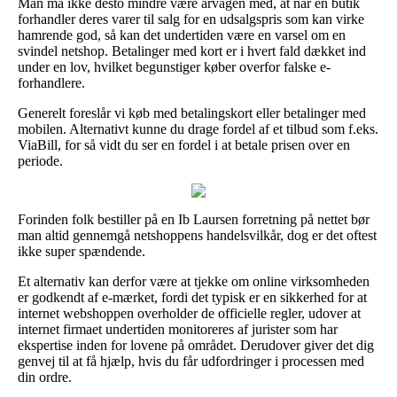
Man må ikke desto mindre være årvågen med, at når en butik
forhandler deres varer til salg for en udsalgspris som kan virke
hamrende god, så kan det undertiden være en varsel om en
svindel netshop. Betalinger med kort er i hvert fald dækket ind
under en lov, hvilket begunstiger køber overfor falske e-
forhandlere.
Generelt foreslår vi køb med betalingskort eller betalinger med
mobilen. Alternativt kunne du drage fordel af et tilbud som f.eks.
ViaBill, for så vidt du ser en fordel i at betale prisen over en
periode.
Forinden folk bestiller på en Ib Laursen forretning på nettet bør
man altid gennemgå netshoppens handelsvilkår, dog er det oftest
ikke super spændende.
Et alternativ kan derfor være at tjekke om online virksomheden
er godkendt af e-mærket, fordi det typisk er en sikkerhed for at
internet webshoppen overholder de officielle regler, udover at
internet firmaet undertiden monitoreres af jurister som har
ekspertise inden for lovene på området. Derudover giver det dig
genvej til at få hjælp, hvis du får udfordringer i processen med
din ordre.