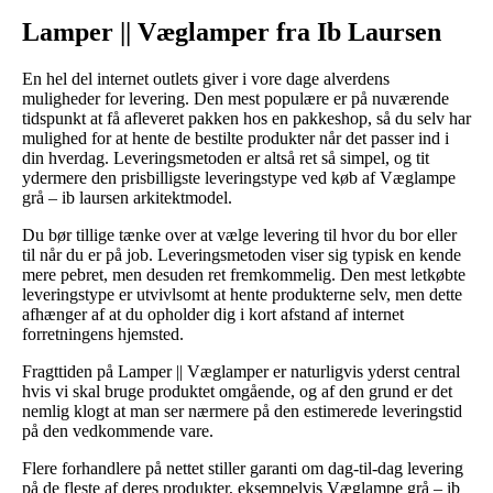
Lamper || Væglamper fra Ib Laursen
En hel del internet outlets giver i vore dage alverdens
muligheder for levering. Den mest populære er på nuværende
tidspunkt at få afleveret pakken hos en pakkeshop, så du selv har
mulighed for at hente de bestilte produkter når det passer ind i
din hverdag. Leveringsmetoden er altså ret så simpel, og tit
ydermere den prisbilligste leveringstype ved køb af Væglampe
grå – ib laursen arkitektmodel.
Du bør tillige tænke over at vælge levering til hvor du bor eller
til når du er på job. Leveringsmetoden viser sig typisk en kende
mere pebret, men desuden ret fremkommelig. Den mest letkøbte
leveringstype er utvivlsomt at hente produkterne selv, men dette
afhænger af at du opholder dig i kort afstand af internet
forretningens hjemsted.
Fragttiden på Lamper || Væglamper er naturligvis yderst central
hvis vi skal bruge produktet omgående, og af den grund er det
nemlig klogt at man ser nærmere på den estimerede leveringstid
på den vedkommende vare.
Flere forhandlere på nettet stiller garanti om dag-til-dag levering
på de fleste af deres produkter, eksempelvis Væglampe grå – ib