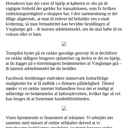
Herudover kan det være til hjælp at køberen er obs på de
vigtigste forhold der gælder for transaktionen, som fx hvilken
ombytningsrettighed e-shoppen har. I den sammenhæng er det
tillige afgørende, at man til enhver tid beholder ens e-mail
kvittering, så man fremadrettet kan bevidne bestillingen af
Væglampe grå – ib laursen arkitektmodel, om du skal købe til en
voksen eller et barn.
Trustpilot byder på en række gavnlige genveje til at dechifrere
en række tidligere brugeres opfattelser og derfor er det en hjælp,
at du kigger på e-forretningens bedømmelser af Væglampe grå –
ib laursen arkitektmodel før du bestiller.
Facebook frembringer endvidere immervæk fortræffelige
muligheder for at få indblik i e-firmaets pålidelighed. Tilmed
møder vi en række internet forhandlere hvor det er muligt at
udfærdige en bedømmelse af købsoplevelsen, hvilket lige så vel
kan bruges til at fornemme kundetilfredsheden.
Vores hjemmeside er finansieret af reklamer. Vi arbejder tæt
sammen med masser af online selskaber derved at vi
introducerer butikkernes produkter, og tjener honorar under