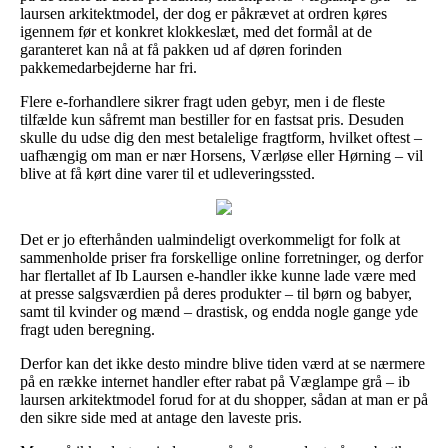
laursen arkitektmodel, der dog er påkrævet at ordren køres
igennem før et konkret klokkeslæt, med det formål at de
garanteret kan nå at få pakken ud af døren forinden
pakkemedarbejderne har fri.
Flere e-forhandlere sikrer fragt uden gebyr, men i de fleste
tilfælde kun såfremt man bestiller for en fastsat pris. Desuden
skulle du udse dig den mest betalelige fragtform, hvilket oftest –
uafhængig om man er nær Horsens, Værløse eller Hørning – vil
blive at få kørt dine varer til et udleveringssted.
Det er jo efterhånden ualmindeligt overkommeligt for folk at
sammenholde priser fra forskellige online forretninger, og derfor
har flertallet af Ib Laursen e-handler ikke kunne lade være med
at presse salgsværdien på deres produkter – til børn og babyer,
samt til kvinder og mænd – drastisk, og endda nogle gange yde
fragt uden beregning.
Derfor kan det ikke desto mindre blive tiden værd at se nærmere
på en række internet handler efter rabat på Væglampe grå – ib
laursen arkitektmodel forud for at du shopper, sådan at man er på
den sikre side med at antage den laveste pris.