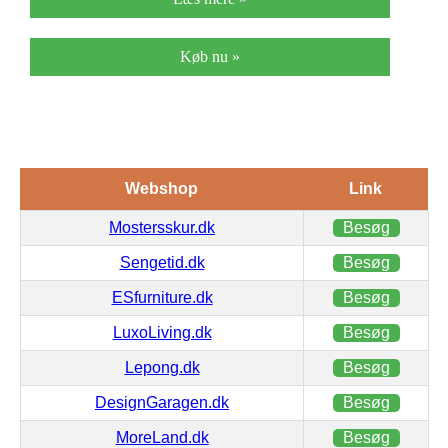
Køb nu »
Webshop
Link
Mostersskur.dk
Besøg
Sengetid.dk
Besøg
ESfurniture.dk
Besøg
LuxoLiving.dk
Besøg
Lepong.dk
Besøg
DesignGaragen.dk
Besøg
MoreLand.dk
Besøg