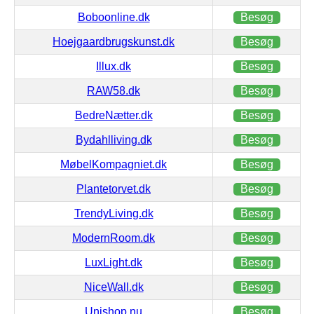
Boboonline.dk
Besøg
Hoejgaardbrugskunst.dk
Besøg
Illux.dk
Besøg
RAW58.dk
Besøg
BedreNætter.dk
Besøg
Bydahlliving.dk
Besøg
MøbelKompagniet.dk
Besøg
Plantetorvet.dk
Besøg
TrendyLiving.dk
Besøg
ModernRoom.dk
Besøg
LuxLight.dk
Besøg
NiceWall.dk
Besøg
Unishop.nu
Besøg