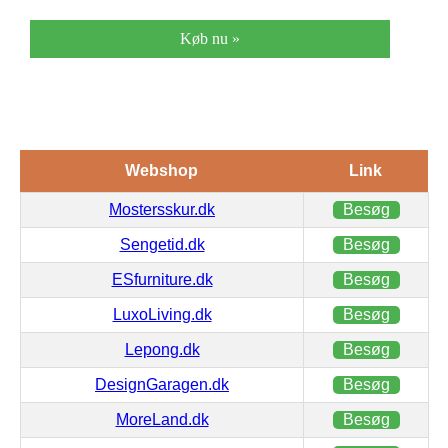
Køb nu »
Webshop
Link
Mostersskur.dk
Besøg
Sengetid.dk
Besøg
ESfurniture.dk
Besøg
LuxoLiving.dk
Besøg
Lepong.dk
Besøg
DesignGaragen.dk
Besøg
MoreLand.dk
Besøg