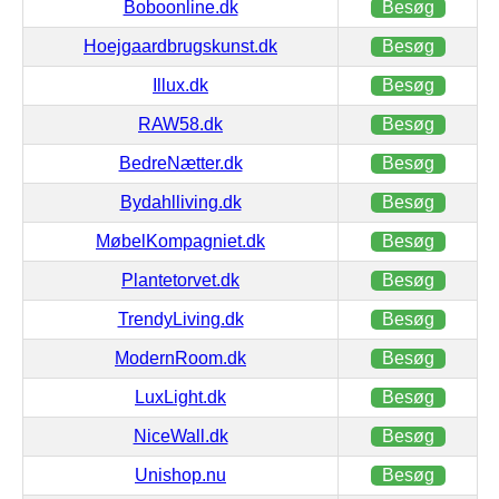
Boboonline.dk
Besøg
Hoejgaardbrugskunst.dk
Besøg
Illux.dk
Besøg
RAW58.dk
Besøg
BedreNætter.dk
Besøg
Bydahlliving.dk
Besøg
MøbelKompagniet.dk
Besøg
Plantetorvet.dk
Besøg
TrendyLiving.dk
Besøg
ModernRoom.dk
Besøg
LuxLight.dk
Besøg
NiceWall.dk
Besøg
Unishop.nu
Besøg