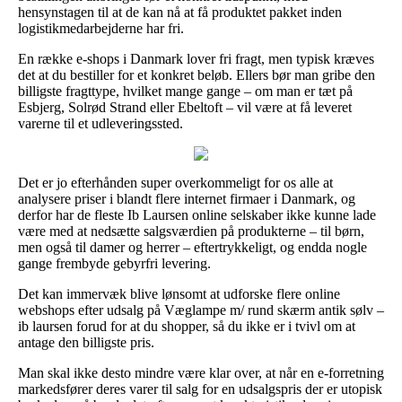
hensynstagen til at de kan nå at få produktet pakket inden
logistikmedarbejderne har fri.
En række e-shops i Danmark lover fri fragt, men typisk kræves
det at du bestiller for et konkret beløb. Ellers bør man gribe den
billigste fragttype, hvilket mange gange – om man er tæt på
Esbjerg, Solrød Strand eller Ebeltoft – vil være at få leveret
varerne til et udleveringssted.
Det er jo efterhånden super overkommeligt for os alle at
analysere priser i blandt flere internet firmaer i Danmark, og
derfor har de fleste Ib Laursen online selskaber ikke kunne lade
være med at nedsætte salgsværdien på produkterne – til børn,
men også til damer og herrer – eftertrykkeligt, og endda nogle
gange frembyde gebyrfri levering.
Det kan immervæk blive lønsomt at udforske flere online
webshops efter udsalg på Væglampe m/ rund skærm antik sølv –
ib laursen forud for at du shopper, så du ikke er i tvivl om at
antage den billigste pris.
Man skal ikke desto mindre være klar over, at når en e-forretning
markedsfører deres varer til salg for en udsalgspris der er utopisk