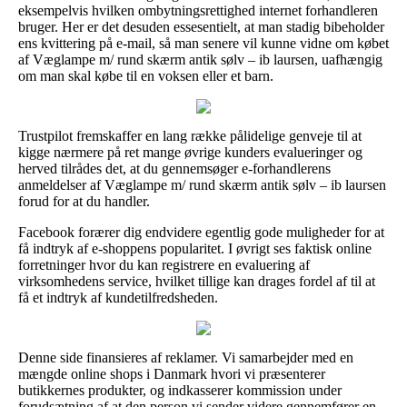
eksempelvis hvilken ombytningsrettighed internet forhandleren
bruger. Her er det desuden essesentielt, at man stadig bibeholder
ens kvittering på e-mail, så man senere vil kunne vidne om købet
af Væglampe m/ rund skærm antik sølv – ib laursen, uafhængig
om man skal købe til en voksen eller et barn.
Trustpilot fremskaffer en lang række pålidelige genveje til at
kigge nærmere på ret mange øvrige kunders evalueringer og
herved tilrådes det, at du gennemsøger e-forhandlerens
anmeldelser af Væglampe m/ rund skærm antik sølv – ib laursen
forud for at du handler.
Facebook forærer dig endvidere egentlig gode muligheder for at
få indtryk af e-shoppens popularitet. I øvrigt ses faktisk online
forretninger hvor du kan registrere en evaluering af
virksomhedens service, hvilket tillige kan drages fordel af til at
få et indtryk af kundetilfredsheden.
Denne side finansieres af reklamer. Vi samarbejder med en
mængde online shops i Danmark hvori vi præsenterer
butikkernes produkter, og indkasserer kommission under
forudsætning af at den person vi sender videre gennemfører en