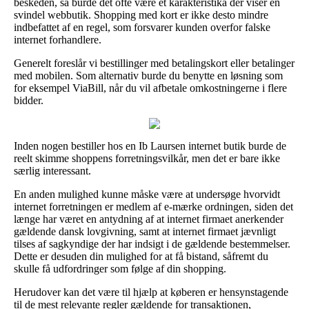
beskeden, så burde det ofte være et karakteristika der viser en
svindel webbutik. Shopping med kort er ikke desto mindre
indbefattet af en regel, som forsvarer kunden overfor falske
internet forhandlere.
Generelt foreslår vi bestillinger med betalingskort eller betalinger
med mobilen. Som alternativ burde du benytte en løsning som
for eksempel ViaBill, når du vil afbetale omkostningerne i flere
bidder.
Inden nogen bestiller hos en Ib Laursen internet butik burde de
reelt skimme shoppens forretningsvilkår, men det er bare ikke
særlig interessant.
En anden mulighed kunne måske være at undersøge hvorvidt
internet forretningen er medlem af e-mærke ordningen, siden det
længe har været en antydning af at internet firmaet anerkender
gældende dansk lovgivning, samt at internet firmaet jævnligt
tilses af sagkyndige der har indsigt i de gældende bestemmelser.
Dette er desuden din mulighed for at få bistand, såfremt du
skulle få udfordringer som følge af din shopping.
Herudover kan det være til hjælp at køberen er hensynstagende
til de mest relevante regler gældende for transaktionen,