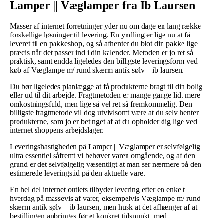
Lamper || Væglamper fra Ib Laursen
Masser af internet forretninger yder nu om dage en lang række
forskellige løsninger til levering. En yndling er lige nu at få
leveret til en pakkeshop, og så afhenter du blot din pakke lige
præcis når det passer ind i din kalender. Metoden er jo ret så
praktisk, samt endda ligeledes den billigste leveringsform ved
køb af Væglampe m/ rund skærm antik sølv – ib laursen.
Du bør ligeledes planlægge at få produkterne bragt til din bolig
eller ud til dit arbejde. Fragtmetoden er mange gange lidt mere
omkostningsfuld, men lige så vel ret så fremkommelig. Den
billigste fragtmetode vil dog utvivlsomt være at du selv henter
produkterne, som jo er betinget af at du opholder dig lige ved
internet shoppens arbejdslager.
Leveringshastigheden på Lamper || Væglamper er selvfølgelig
ultra essentiel såfremt vi behøver varen omgående, og af den
grund er det selvfølgelig væsentligt at man ser nærmere på den
estimerede leveringstid på den aktuelle vare.
En hel del internet outlets tilbyder levering efter en enkelt
hverdag på massevis af varer, eksempelvis Væglampe m/ rund
skærm antik sølv – ib laursen, men husk at det afhænger af at
bestillingen anbringes før et konkret tidspunkt, med