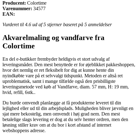
Producent:
Colortime
Varenummer:
34577
EAN:
Vurderet til
4.6
ud af 5 stjerner baseret på
5
anmeldelser
Akvarelmaling og vandfarve fra
Colortime
En del e-butikker frembyder heldigvis et stort udvalg af
leveringsmåder. Den mest benyttede er for øjeblikket pakkeshoppen,
hvor det nemlig er ret fleksibelt for dig at kunne hente din
nyindkøbte vare på et selvvalgt tidspunkt. Metoden er altså ret
uproblematisk, samt i mange tilfælde også den prisbilligste
leveringsmetode ved køb af Vandfarve, diam. 57 mm, H: 19 mm,
hvid, refill, 6stk..
Du burde omvendt planlægge at få produkterne leveret til din
lejlighed eller ud til din arbejdsplads. Muligheden bliver jævnligt en
sjat mere bekostelig, men omvendt i høj grad nem. Den mest
betalelige slags levering er dog at du selv henter ordren, men den
løsning stiller krav om at du bor i kort afstand af internet
webshoppens adresse.