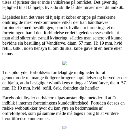
tilses af jurister der er inde i vilkårene på området. Det giver dig
lejlighed til at få hjælp, hvis du skulle få dilemmaer med dit indkøb.
Ligeledes kan det være til hjælp at køber er oppe på mærkerne
omkring de mest vedkommende vilkår der kan håndhæves i
forbindelse med bestillingen, som fx hvilken returneringsret e-
forretningen har. I den forbindelse er det ligeledes essesentielt, at
man altid sikrer sin e-mail kvittering, således man senere vil kunne
bevidne sin bestilling af Vandfarve, diam. 57 mm, H: 19 mm, hvid,
refill, 6stk., uden hensyn til om du skal købe gave til en herre eller
dame.
Trustpilot yder forholdsvis fordelagtige muligheder for at
gennemrode ret mange tidligere brugeres opfattelser og herved er det
en hjælp, at du besigtiger e-butikkens ratings af Vandfarve, diam. 57
mm, H: 19 mm, hvid, refill, 6stk. forinden du handler.
Facebook tilbyder endvidere tilpas anstændige metoder til at få
indblik i internet forretningens kundetilfredshed. Foruden det ses en
række webbutikker hvor du kan ytre en bedømmelse af
ordreforløbet, som på samme måde må tages i brug til at vurdere
hvor tilfredse kunderne er.