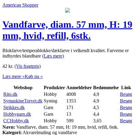
American Shopper
Vandfarve, diam. 57 mm, H: 19
mm, hvid, refill, 6stk.
Blokfarve/temperablokke/dækfarve i velkendt kvalitet. Farverne er
indbyrdes blandbare
(Læs mere)
42
kr.
(Vis fragtpris)
Læs mere »
Køb nu »
Webshop
Produkter
Anmeldelser
Bedømmelse
Link
Rito.dk
Hobby
4008
4,9
Besøg
SymaskineTorvet.dk
Syning
1353
4,9
Besøg
Strikkes.dk
Garn
171
4,5
Besøg
Hobbygarn.dk
Garn
13
4,4
Besøg
CCHobby.dk
Hobby
599
3,65
Besøg
Navn:
Vandfarve, diam. 57 mm, H: 19 mm, hvid, refill, 6stk.
Kategori:
Akvarelmaling og vandfarve