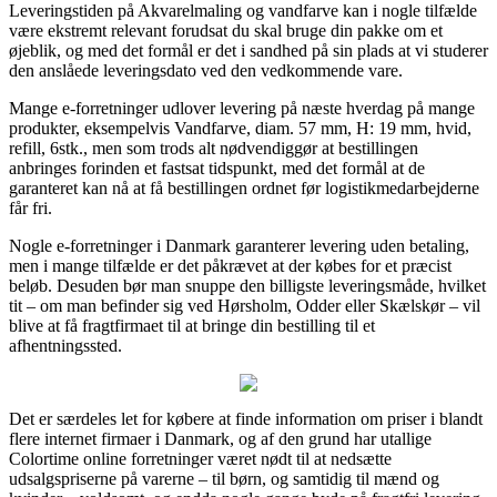
Leveringstiden på Akvarelmaling og vandfarve kan i nogle tilfælde
være ekstremt relevant forudsat du skal bruge din pakke om et
øjeblik, og med det formål er det i sandhed på sin plads at vi studerer
den anslåede leveringsdato ved den vedkommende vare.
Mange e-forretninger udlover levering på næste hverdag på mange
produkter, eksempelvis Vandfarve, diam. 57 mm, H: 19 mm, hvid,
refill, 6stk., men som trods alt nødvendiggør at bestillingen
anbringes forinden et fastsat tidspunkt, med det formål at de
garanteret kan nå at få bestillingen ordnet før logistikmedarbejderne
får fri.
Nogle e-forretninger i Danmark garanterer levering uden betaling,
men i mange tilfælde er det påkrævet at der købes for et præcist
beløb. Desuden bør man snuppe den billigste leveringsmåde, hvilket
tit – om man befinder sig ved Hørsholm, Odder eller Skælskør – vil
blive at få fragtfirmaet til at bringe din bestilling til et
afhentningssted.
Det er særdeles let for købere at finde information om priser i blandt
flere internet firmaer i Danmark, og af den grund har utallige
Colortime online forretninger været nødt til at nedsætte
udsalgspriserne på varerne – til børn, og samtidig til mænd og