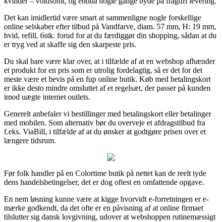
kvinder – voldsomt, og endda nogle gange byde på fragtfri levering.
Det kan imidlertid være smart at sammenligne nogle forskellige
online selskaber efter tilbud på Vandfarve, diam. 57 mm, H: 19 mm,
hvid, refill, 6stk. forud for at du færdiggør din shopping, sådan at du
er tryg ved at skaffe sig den skarpeste pris.
Du skal bare være klar over, at i tilfælde af at en webshop afhænder
et produkt for en pris som er utrolig fordelagtig, så er det for det
meste være et bevis på en fup online butik. Køb med betalingskort
er ikke desto mindre omsluttet af et regelsæt, der passer på kunden
imod uægte internet outlets.
Generelt anbefaler vi bestillinger med betalingskort eller betalinger
med mobilen. Som alternativ bør du overveje et afdragstilbud fra
f.eks. ViaBill, i tilfælde af at du ønsker at godtgøre prisen over et
længere tidsrum.
Før folk handler på en Colortime butik på nettet kan de reelt tyde
dens handelsbetingelser, det er dog oftest en omfattende opgave.
En nem løsning kunne være at kigge hvorvidt e-forretningen er e-
mærke godkendt, da det ofte er en påvisning af at online firmaet
tilslutter sig dansk lovgivning, udover at webshoppen rutinemæssigt