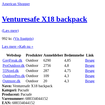
American Shopper
Venturesafe X18 backpack
(Læs mere)
992
kr.
(Vis fragtpris)
Læs mere »
Køb nu »
Webshop
Produkter
Anmeldelser
Bedømmelse
Link
GrejFreak.dk
Outdoor
6290
4,85
Besøg
ProOutdoor.dk
Outdoor
2756
4,8
Besøg
55Nord.dk
Outdoor
287
4,75
Besøg
OutdoorPro.dk
Outdoor
109
4,3
Besøg
Outmore.dk
Outdoor
20
4,3
Besøg
Navn:
Venturesafe X18 backpack
Kategori:
Pacsafe
Producent:
Pacsafe
Varenummer:
688334044152
EAN:
688334044152