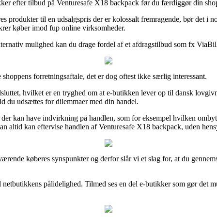
ker efter tilbud på Venturesafe X18 backpack før du færdiggør din shopp
es produkter til en udsalgspris der er kolossalt fremragende, bør det i n
sikrer køber imod fup online virksomheder.
lternativ mulighed kan du drage fordel af et afdragstilbud som fx ViaBill
hoppens forretningsaftale, det er dog oftest ikke særlig interessant.
tet, hvilket er en tryghed om at e-butikken lever op til dansk lovgivnin
fald du udsættes for dilemmaer med din handel.
gler der kan have indvirkning på handlen, som for eksempel hvilken omb
es man altid kan eftervise handlen af Venturesafe X18 backpack, uden hensy
e nuværende køberes synspunkter og derfor slår vi et slag for, at du ge
il netbutikkens pålidelighed. Tilmed ses en del e-butikker som gør det