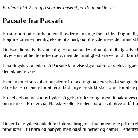
Vurderet til
4.2
ud af 5 stjerner baseret på
16
anmeldelser
Pacsafe fra Pacsafe
En stor portion e-forhandlere tilbyder nu mange forskellige fragtmulig
Fragtmetoden er nemlig ekstremt smart, og ofte ydermere den mindst 
Du bør alternativt beslutte dig for at vælge levering hjem til dig selv
utvivlsomt at hente ordren selv, men den mulighed kræver at du bor i k
Leveringshastigheden på Pacsafe kan vise sig at være særdeles afgøre
den aktuelle vare.
Flere internet selskaber præsterer 1 dags fragt på deres bedst sælgen
at de har en chance for at nå at få dit nye produkt klar forud for at de
En hel del online shops byder på gebyrfri levering, men tit påkræves d
om man er i Fredericia, Nakskov eller Fredensborg – vil blive at få fragt
Det er i dag yderst enkelt for internetbrugere at sammenligne priser (
produkter – til børn og babyer, men også til herrer og damer – eftertry