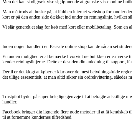
Men det kan stadigvæk vise sig lønnende at granske visse online butik
Man må trods alt huske på, at ifald en internet webshop forhandler der
kort er på den anden side dækket ind under en retningslinje, hvilket 
Vi slår generelt et slag for køb med kort eller mobilbetaling. Som en a
Inden nogen handler i en Pacsafe online shop kan de sådan set studere s
En anden mulighed er at bemærke hvorvidt netbutikken er e-mærke tilslut
kender retningslinjerne. Dette er desuden din anledning til support, i
Dertil er det klogt at køber er klar over de mest betydningsfulde re
det tillige essesentielt, at man altid sikrer sin ordrekvittering, såled
Trustpilot byder på super belejlige genveje til at betragte adskillig
handler.
Facebook bringer dig lignende flere gode metoder til at få kendskab t
til at fornemme kundernes tilfredshed.