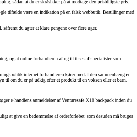
ing, sådan at du er skråsikker på at modtage den prisbilligste pris.
ogle tilfælde være en indikation på en falsk webbutik. Bestillinger med
, såfremt du agter at klare pengene over flere uger.
g, og at online forhandleren af og til tilses af specialister som
ytningspolitik internet forhandleren kører med. I den sammenhæng er
n til om du er på udkig efter et produkt til en voksen eller et barn.
nnemsøger e-handlens anmeldelser af Venturesafe X18 backpack inden du
 muligt at give en bedømmelse af ordreforløbet, som desuden må bruges