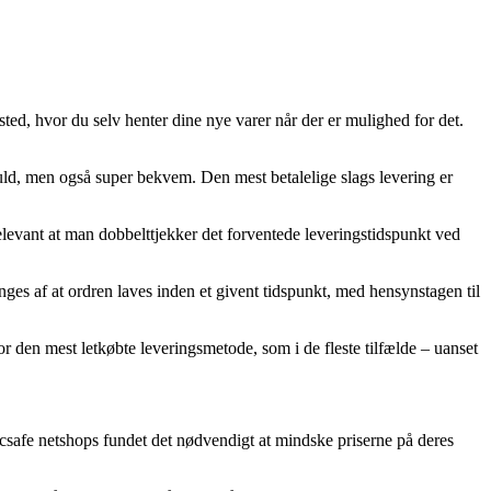
ted, hvor du selv henter dine nye varer når der er mulighed for det.
sfuld, men også super bekvem. Den mest betalelige slags levering er
levant at man dobbelttjekker det forventede leveringstidspunkt ved
ges af at ordren laves inden et givent tidspunkt, med hensynstagen til
or den mest letkøbte leveringsmetode, som i de fleste tilfælde – uanset
Pacsafe netshops fundet det nødvendigt at mindske priserne på deres