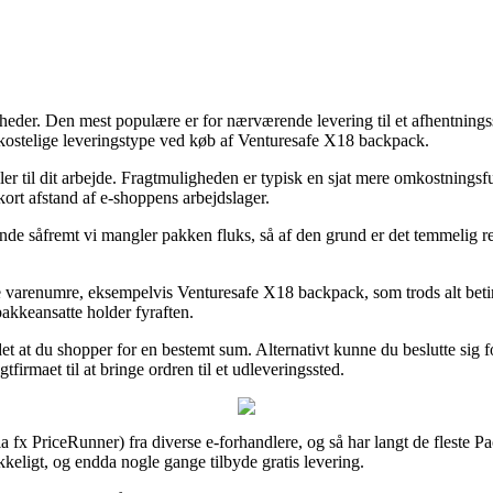
heder. Den mest populære er for nærværende levering til et afhentningss
kostelige leveringstype ved køb af Venturesafe X18 backpack.
 eller til dit arbejde. Fragtmuligheden er typisk en sjat mere omkostning
ort afstand af e-shoppens arbejdslager.
nde såfremt vi mangler pakken fluks, så af den grund er det temmelig re
de varenumre, eksempelvis Venturesafe X18 backpack, som trods alt betin
 pakkeansatte holder fyraften.
et at du shopper for en bestemt sum. Alternativt kunne du beslutte sig f
firmaet til at bringe ordren til et udleveringssted.
via fx PriceRunner) fra diverse e-forhandlere, og så har langt de fleste 
kkeligt, og endda nogle gange tilbyde gratis levering.