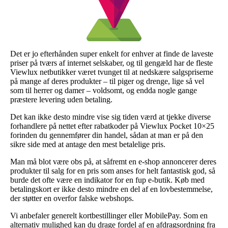
Det er jo efterhånden super enkelt for enhver at finde de laveste
priser på tværs af internet selskaber, og til gengæld har de fleste
Viewlux netbutikker været tvunget til at nedskære salgspriserne
på mange af deres produkter – til piger og drenge, lige så vel
som til herrer og damer – voldsomt, og endda nogle gange
præstere levering uden betaling.
Det kan ikke desto mindre vise sig tiden værd at tjekke diverse
forhandlere på nettet efter rabatkoder på Viewlux Pocket 10×25
forinden du gennemfører din handel, sådan at man er på den
sikre side med at antage den mest betalelige pris.
Man må blot være obs på, at såfremt en e-shop annoncerer deres
produkter til salg for en pris som anses for helt fantastisk god, så
burde det ofte være en indikator for en fup e-butik. Køb med
betalingskort er ikke desto mindre en del af en lovbestemmelse,
der støtter en overfor falske webshops.
Vi anbefaler generelt kortbestillinger eller MobilePay. Som en
alternativ mulighed kan du drage fordel af en afdragsordning fra