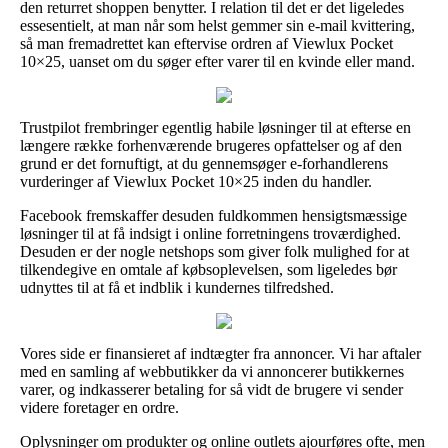
den returret shoppen benytter. I relation til det er det ligeledes
essesentielt, at man når som helst gemmer sin e-mail kvittering,
så man fremadrettet kan eftervise ordren af Viewlux Pocket
10×25, uanset om du søger efter varer til en kvinde eller mand.
Trustpilot frembringer egentlig habile løsninger til at efterse en
længere række forhenværende brugeres opfattelser og af den
grund er det fornuftigt, at du gennemsøger e-forhandlerens
vurderinger af Viewlux Pocket 10×25 inden du handler.
Facebook fremskaffer desuden fuldkommen hensigtsmæssige
løsninger til at få indsigt i online forretningens troværdighed.
Desuden er der nogle netshops som giver folk mulighed for at
tilkendegive en omtale af købsoplevelsen, som ligeledes bør
udnyttes til at få et indblik i kundernes tilfredshed.
Vores side er finansieret af indtægter fra annoncer. Vi har aftaler
med en samling af webbutikker da vi annoncerer butikkernes
varer, og indkasserer betaling for så vidt de brugere vi sender
videre foretager en ordre.
Oplysninger om produkter og online outlets ajourføres ofte, men