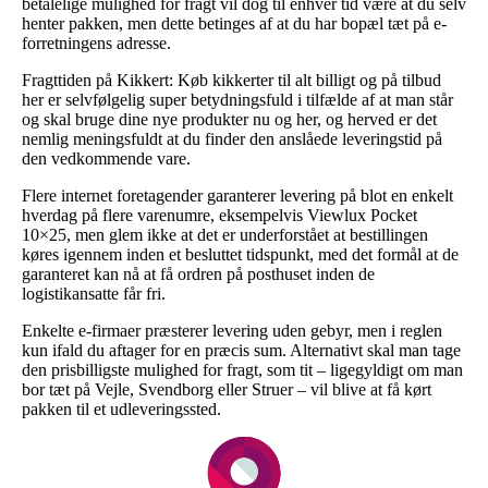
betalelige mulighed for fragt vil dog til enhver tid være at du selv
henter pakken, men dette betinges af at du har bopæl tæt på e-
forretningens adresse.
Fragttiden på Kikkert: Køb kikkerter til alt billigt og på tilbud
her er selvfølgelig super betydningsfuld i tilfælde af at man står
og skal bruge dine nye produkter nu og her, og herved er det
nemlig meningsfuldt at du finder den anslåede leveringstid på
den vedkommende vare.
Flere internet foretagender garanterer levering på blot en enkelt
hverdag på flere varenumre, eksempelvis Viewlux Pocket
10×25, men glem ikke at det er underforstået at bestillingen
køres igennem inden et besluttet tidspunkt, med det formål at de
garanteret kan nå at få ordren på posthuset inden de
logistikansatte får fri.
Enkelte e-firmaer præsterer levering uden gebyr, men i reglen
kun ifald du aftager for en præcis sum. Alternativt skal man tage
den prisbilligste mulighed for fragt, som tit – ligegyldigt om man
bor tæt på Vejle, Svendborg eller Struer – vil blive at få kørt
pakken til et udleveringssted.