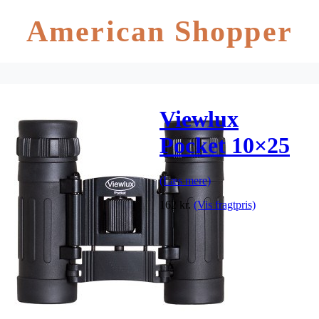
American Shopper
Viewlux
Pocket 10×25
(Læs mere)
162
kr.
(Vis fragtpris)