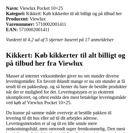
Navn:
Viewlux Pocket 10×25
Kategori:
Kikkert: Køb kikkerter til alt billigt og på tilbud her
Producent:
Viewlux
Varenummer:
5710002001411
EAN:
5710002001411
Vurderet til
4.2
ud af 5 stjerner baseret på
17
anmeldelser
Kikkert: Køb kikkerter til alt billigt og
på tilbud her fra Viewlux
Masser af internet virksomheder giver nu om stunder diverse
leveringsmidler. En favorit iblandt mange er nu om stunder at få
sendt til en pakkeshop, og så henter du bare de bestilte produkter
når der er mulighed for det. Leveringstypen er jo ekstremt
ukompliceret, og oftest endda den mest betalelige leveringsmåde
ved køb af Viewlux Pocket 10×25.
Du kunne på samme måde overveje at bestille pakken til
levering til dit hus eller ud til dit arbejdes adresse.
Leveringsmetoden er af og til en lille smule mere
omkostningsfuld, men omvendt super fremkommelig. Den mest