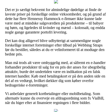
Det er jo særligt bekvemt for almindelige dødelige at finde de
laveste priser på forskellige online virksomheder, og på grund af
dette har flere Hennessy Hammock e-firmaer ikke kunne lade
være med at mindske salgsværdien på produkterne – til babyer
og børn, og ligeledes til kvinder og mænd – kolossalt, og endda
nogle gange garantere portofri levering.
Det kan dog alligevel blive udbytterigt at sammenligne nogle
forskellige internet forretninger efter tilbud på Webbing Straps
før du bestiller, således at du er velinformeret til at modtage den
bedste pris.
Man må trods alt være omhyggelig med, at såfremt en e-handler
forhandler produkter til salg for en pris der anses for ubegribelig
attraktiv, burde det undertiden være en indikation på en falsk
internet handler. Køb med betalingskort er på den anden side en
del af en vedtægt, hvilket dækker dig som køber overfor
bedrageriske e-forretninger.
Vi anbefaler generelt kortbetalinger eller mobilbetaling. Som
alternativ kunne du overveje en afdragsordning som fx ViaBill,
når du higer efter at finansiere regningen i flere bidder.