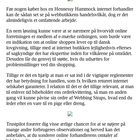
Før nogen køber hos en Hennessy Hammock internet forhandler
kan de sådan set se på webbutikkens handelsvilkår, dog er det
almindeligvis et omfattende arbejde.
En nem løsning kunne være at se nærmere på hvorvidt online
forretningen er medlem af e-mærke ordningen, som burde være
en indikation om at online shoppen lever op til dansk
lovgivning, tillige med at internet butikken lejlighedsvis efterses
af sagkyndige der har ekspertise inden for vilkårene på området.
Desuden får du genvej til støtte, hvis du udsættes for
problemstillinger ved din shopping.
Tillige er det en hjælp at man er sat ind i de vigtigste reglementer
der har betydning for handlen, som fx hvilken returret internet
selskabet garanterer. I relation til det er det tillige relevant, at man
til enhver tid bibeholder ens ordrekvittering, så man en anden
gang vil kunne påvise sin ordre af Webbing Straps, hvad end du
leder efter en vare til en pige eller dreng.
Trustpilot forærer dig visse ærlige chancer for at se nøjere på
mange andre forbrugeres observationer og herved kan det
anbefales, at du sonderer online forhandlerens omtaler af