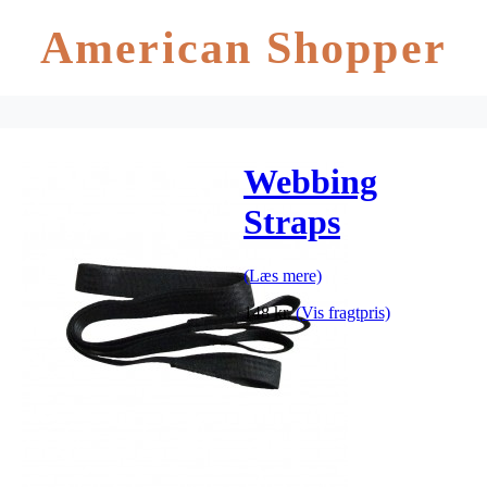
American Shopper
Webbing
Straps
(Læs mere)
148
kr.
(Vis fragtpris)