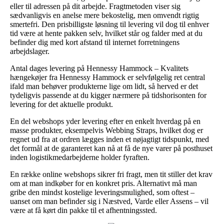
eller til adressen på dit arbejde. Fragtmetoden viser sig
sædvanligvis en anelse mere bekostelig, men omvendt rigtig
smertefri. Den prisbilligste løsning til levering vil dog til enhver
tid være at hente pakken selv, hvilket står og falder med at du
befinder dig med kort afstand til internet forretningens
arbejdslager.
Antal dages levering på Hennessy Hammock – Kvalitets
hængekøjer fra Hennessy Hammock er selvfølgelig ret central
ifald man behøver produkterne lige om lidt, så herved er det
tydeligvis passende at du kigger nærmere på tidshorisonten for
levering for det aktuelle produkt.
En del webshops yder levering efter en enkelt hverdag på en
masse produkter, eksempelvis Webbing Straps, hvilket dog er
regnet ud fra at ordren lægges inden et nøjagtigt tidspunkt, med
det formål at de garanteret kan nå at få de nye varer på posthuset
inden logistikmedarbejderne holder fyraften.
En række online webshops sikrer fri fragt, men tit stiller det krav
om at man indkøber for en konkret pris. Alternativt må man
gribe den mindst kostelige leveringsmulighed, som oftest –
uanset om man befinder sig i Næstved, Varde eller Assens – vil
være at få kørt din pakke til et afhentningssted.