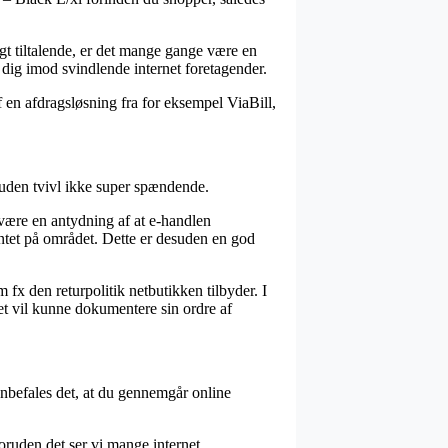
igt tiltalende, er det mange gange være en
 dig imod svindlende internet foretagender.
f en afdragsløsning fra for eksempel ViaBill,
 uden tvivl ikke super spændende.
være en antydning af at e-handlen
ntet på området. Dette er desuden en god
 fx den returpolitik netbutikken tilbyder. I
tet vil kunne dokumentere sin ordre af
anbefales det, at du gennemgår online
oruden det ser vi mange internet