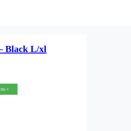
 Black L/xl
nu »