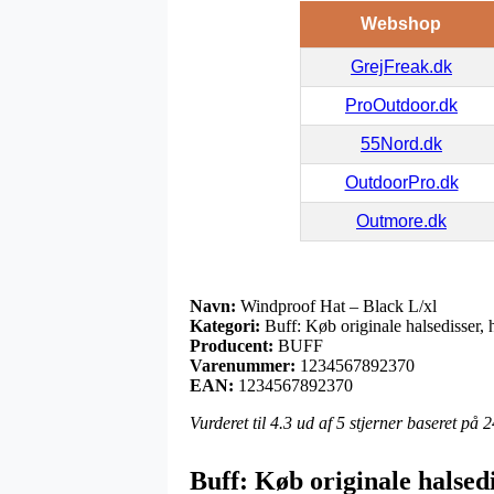
Webshop
GrejFreak.dk
ProOutdoor.dk
55Nord.dk
OutdoorPro.dk
Outmore.dk
Navn:
Windproof Hat – Black L/xl
Kategori:
Buff: Køb originale halsedisser, h
Producent:
BUFF
Varenummer:
1234567892370
EAN:
1234567892370
Vurderet til
4.3
ud af 5 stjerner baseret på
2
Buff: Køb originale halsed