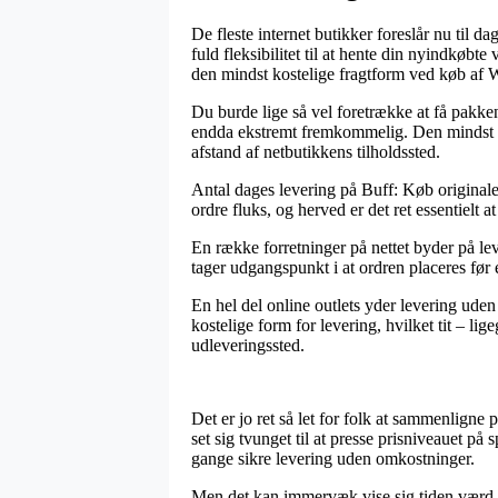
De fleste internet butikker foreslår nu til d
fuld fleksibilitet til at hente din nyindkøbt
den mindst kostelige fragtform ved køb af 
Du burde lige så vel foretrække at få pakke
endda ekstremt fremkommelig. Den mindst kos
afstand af netbutikkens tilholdssted.
Antal dages levering på Buff: Køb originale 
ordre fluks, og herved er det ret essentielt a
En række forretninger på nettet byder på 
tager udgangspunkt i at ordren placeres før e
En hel del online outlets yder levering ude
kostelige form for levering, hvilket tit – li
udleveringssted.
Det er jo ret så let for folk at sammenligne
set sig tvunget til at presse prisniveauet på 
gange sikre levering uden omkostninger.
Men det kan immervæk vise sig tiden værd a