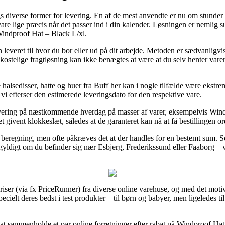
ags diverse former for levering. En af de mest anvendte er nu om stunder 
e vare lige præcis når det passer ind i din kalender. Løsningen er nemlig
Windproof Hat – Black L/xl.
n leveret til hvor du bor eller ud på dit arbejde. Metoden er sædvanligv
telige fragtløsning kan ikke benægtes at være at du selv henter varern
halsedisser, hatte og huer fra Buff her kan i nogle tilfælde være ekstr
t vi efterser den estimerede leveringsdato for den respektive vare.
levering på næstkommende hverdag på masser af varer, eksempelvis Wind
t givent klokkeslæt, således at de garanteret kan nå at få bestillingen ord
n beregning, men ofte påkræves det at der handles for en bestemt sum. 
gegyldigt om du befinder sig nær Esbjerg, Frederikssund eller Faaborg – vi
 priser (via fx PriceRunner) fra diverse online varehuse, og med det moti
specielt deres bedst i test produkter – til børn og babyer, men ligeledes 
t sammenholde et par online forretninger efter rabat på Windproof Hat 