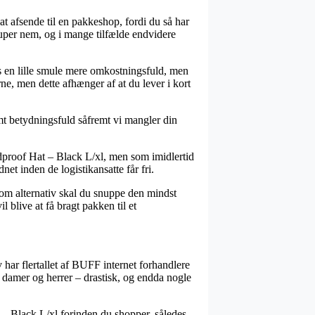
at afsende til en pakkeshop, fordi du så har
 super nem, og i mange tilfælde endvidere
is en lille smule mere omkostningsfuld, men
e, men dette afhænger af at du lever i kort
emt betydningsfuld såfremt vi mangler din
proof Hat – Black L/xl, men som imidlertid
net inden de logistikansatte får fri.
Som alternativ skal du snuppe den mindst
l blive at få bragt pakken til et
v har flertallet af BUFF internet forhandlere
til damer og herrer – drastisk, og endda nogle
– Black L/xl forinden du shopper, således