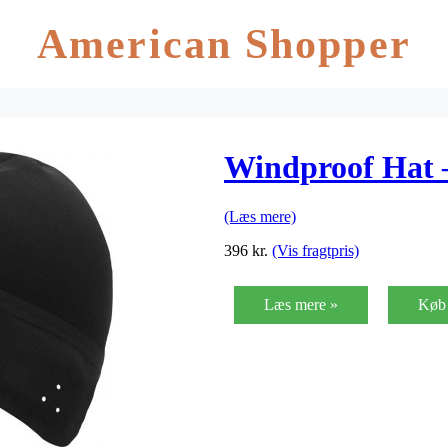
American Shopper
Windproof Hat –
(Læs mere)
396
kr.
(Vis fragtpris)
Læs mere »
Køb 