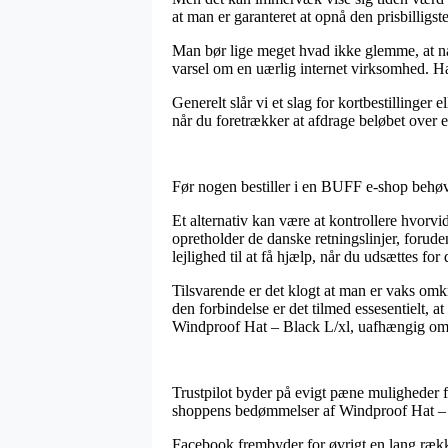
at man er garanteret at opnå den prisbilligste
Man bør lige meget hvad ikke glemme, at når 
varsel om en uærlig internet virksomhed. Ha
Generelt slår vi et slag for kortbestillinge
når du foretrækker at afdrage beløbet over 
Før nogen bestiller i en BUFF e-shop behøv
Et alternativ kan være at kontrollere hvorv
opretholder de danske retningslinjer, forud
lejlighed til at få hjælp, når du udsættes fo
Tilsvarende er det klogt at man er vaks omkr
den forbindelse er det tilmed essesentielt, a
Windproof Hat – Black L/xl, uafhængig om d
Trustpilot byder på evigt pæne muligheder f
shoppens bedømmelser af Windproof Hat – Bl
Facebook frembyder for øvrigt en lang række