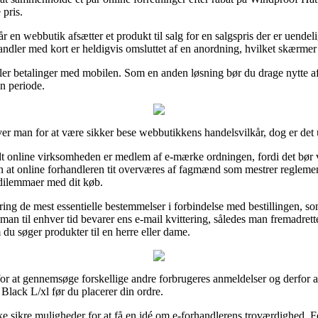
 pris.
en webbutik afsætter et produkt til salg for en salgspris der er uendel
ndler med kort er heldigvis omsluttet af en anordning, hvilket skærmer
r eller betalinger med mobilen. Som en anden løsning bør du drage nytte a
en periode.
er man for at være sikker bese webbutikkens handelsvilkår, dog er det
idt online virksomheden er medlem af e-mærke ordningen, fordi det bør 
en at online forhandleren tit overværes af fagmænd som mestrer regleme
r dilemmaer med dit køb.
ing de mest essentielle bestemmelser i forbindelse med bestillingen, som
t man til enhver tid bevarer ens e-mail kvittering, således man fremadret
u søger produkter til en herre eller dame.
or at gennemsøge forskellige andre forbrugeres anmeldelser og derfor 
ack L/xl før du placerer din ordre.
 sikre muligheder for at få en idé om e-forhandlerens troværdighed. F