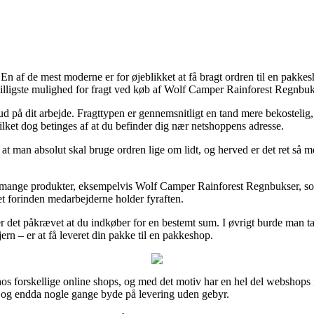
g. En af de mest moderne er for øjeblikket at få bragt ordren til en pa
 billigste mulighed for fragt ved køb af Wolf Camper Rainforest Regnbuk
r ud på dit arbejde. Fragttypen er gennemsnitligt en tand mere bekosteli
ilket dog betinges af at du befinder dig nær netshoppens adresse.
 at man absolut skal bruge ordren lige om lidt, og herved er det ret så
på mange produkter, eksempelvis Wolf Camper Rainforest Regnbukser, so
aet forinden medarbejderne holder fyraften.
e er det påkrævet at du indkøber for en bestemt sum. I øvrigt burde man 
rn – er at få leveret din pakke til en pakkeshop.
 hos forskellige online shops, og med det motiv har en hel del webshops
, og endda nogle gange byde på levering uden gebyr.