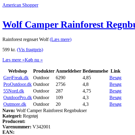
American Shopper
Wolf Camper Rainforest Regnb
Rainforest regnsæt Wolf
(Læs mere)
599
kr.
(Vis fragtpris)
Læs mere »
Køb nu »
Webshop
Produkter
Anmeldelser
Bedømmelse
Link
GrejFreak.dk
Outdoor
6290
4,85
Besøg
ProOutdoor.dk
Outdoor
2756
4,8
Besøg
55Nord.dk
Outdoor
287
4,75
Besøg
OutdoorPro.dk
Outdoor
109
4,3
Besøg
Outmore.dk
Outdoor
20
4,3
Besøg
Navn:
Wolf Camper Rainforest Regnbukser
Kategori:
Regntøj
Producent:
Varenummer:
V342001
EAN: