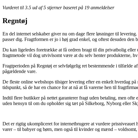
Vurderet til
3.5
ud af 5 stjerner baseret på
19
anmeldelser
Regntøj
En del internet selskaber giver nu om dage flere løsninger til leverin
passer dig. Fragtformen er jo i høj grad enkel, og oftest desuden den
Du kan ligeledes foretrække at få ordren bragt til din privatbolig elle
fragtmetode vil dog utvivlsomt være at du selv henter produkterne, hv
Fragtperioden på Regntøj er selvfølgelig ret bestemmende i tilfælde af
pågældende vare.
De fleste online webshops tilsiger levering efter en enkelt hverdag 
tidspunkt, så de har en chance for at nå at få varerne hen til fragtfirm
Indtil flere butikker på nettet garanterer fragt uden betaling, men oft
uden hensyn til om du opholder sig tæt på Silkeborg, Nyborg eller Skje
Det er rigtig ukompliceret for internetbrugere at vurdere prisniveauet
varer – til babyer og børn, men også til kvinder og mænd – voldsomt