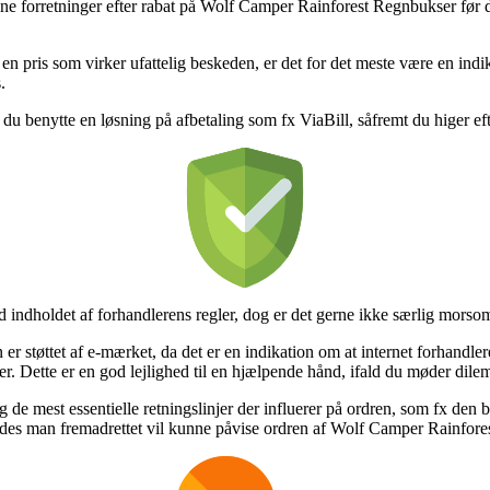
line forretninger efter rabat på Wolf Camper Rainforest Regnbukser før du
 en pris som virker ufattelig beskeden, er det for det meste være en indik
.
n du benytte en løsning på afbetaling som fx ViaBill, såfremt du higer ef
d indholdet af forhandlerens regler, dog er det gerne ikke særlig morsom
 støttet af e-mærket, da det er en indikation om at internet forhandler
r. Dette er en god lejlighed til en hjælpende hånd, ifald du møder dile
de mest essentielle retningslinjer der influerer på ordren, som fx den by
ledes man fremadrettet vil kunne påvise ordren af Wolf Camper Rainfore