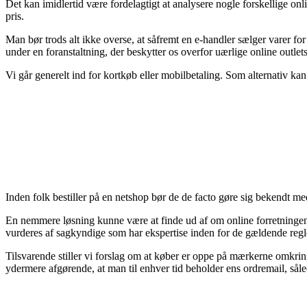
Det kan imidlertid være fordelagtigt at analysere nogle forskellige on
pris.
Man bør trods alt ikke overse, at såfremt en e-handler sælger varer for
under en foranstaltning, der beskytter os overfor uærlige online outlets
Vi går generelt ind for kortkøb eller mobilbetaling. Som alternativ ka
Inden folk bestiller på en netshop bør de de facto gøre sig bekendt me
En nemmere løsning kunne være at finde ud af om online forretningen er
vurderes af sagkyndige som har ekspertise inden for de gældende regle
Tilsvarende stiller vi forslag om at køber er oppe på mærkerne omkring 
ydermere afgørende, at man til enhver tid beholder ens ordremail, så