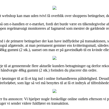
t webshop kan man uden tvivl få overblik over shoppens betingelser, det
å om e-handlen er e-mærket, fordi det burde være en tilkendegivelse af 
shoppen regelmæssigt monitoreres af fagmænd som mestrer de gældende re
ind i de primære betingelser der kan have indflydelse på transaktionen, 
et også afgørende, at man permanent gemmer ens kvitteringsmail, såle
8kg gummi (2 stk.), uanset om man er på gaveindkøb til en kvinde ell
je til at gennemrode flere aktuelle kunders betragtninger og derfor re
e håndvægte 48kg gummi (2 stk.) forinden du placerer din ordre.
løsninger til at få et kig ind i online forhandlerens pålidelighed. Desu
eforløbet, som lige så vel må benyttes til at få et indtryk af tilfredshe
 fra annoncer. Vi hjælper nogle forskellige online outlets eftersom vi 
ger vi sender videre fuldfører en transaktion.