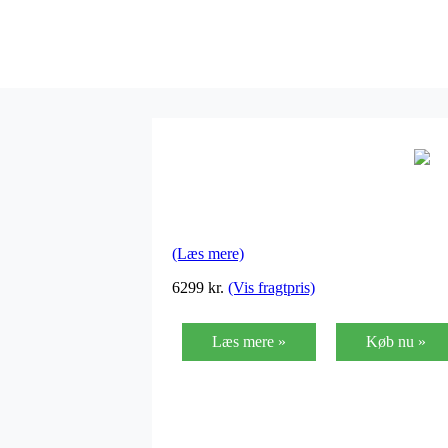
(Læs mere)
6299
kr.
(Vis fragtpris)
Læs mere »
Køb nu »