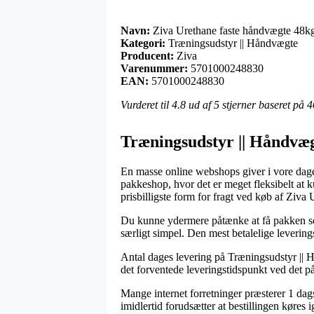
Navn:
Ziva Urethane faste håndvægte 48kg
Kategori:
Træningsudstyr || Håndvægte
Producent:
Ziva
Varenummer:
5701000248830
EAN:
5701000248830
Vurderet til
4.8
ud af 5 stjerner baseret på
4
Træningsudstyr || Håndvæg
En masse online webshops giver i vore dage 
pakkeshop, hvor det er meget fleksibelt at k
prisbilligste form for fragt ved køb af Ziv
Du kunne ydermere påtænke at få pakken send
særligt simpel. Den mest betalelige levering
Antal dages levering på Træningsudstyr || H
det forventede leveringstidspunkt ved det 
Mange internet forretninger præsterer 1 da
imidlertid forudsætter at bestillingen køres