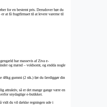
øber for en bestemt pris. Derudover bør du
at få fragtfirmaet til at levere varerne til
il gengæld har massevis af Ziva e-
l kvinder og mænd – voldsomt, og endda nogle
te 48kg gummi (2 stk.) før du færdiggør din
elig attraktiv, så er det mange gange være en
overfor snydagtige e-butikker.
 så vidt du vil dække regningen ude i