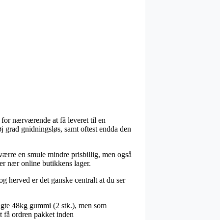
or nærværende at få leveret til en
høj grad gnidningsløs, samt oftest endda den
sværre en smule mindre prisbillig, men også
ver nær online butikkens lager.
g herved er det ganske centralt at du ser
vægte 48kg gummi (2 stk.), men som
at få ordren pakket inden