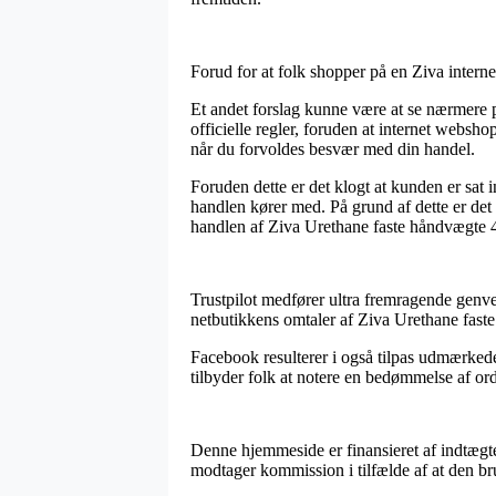
Forud for at folk shopper på en Ziva interne
Et andet forslag kunne være at se nærmere p
officielle regler, foruden at internet web
når du forvoldes besvær med din handel.
Foruden dette er det klogt at kunden er sat 
handlen kører med. På grund af dette er d
handlen af Ziva Urethane faste håndvægte 4
Trustpilot medfører ultra fremragende genve
netbutikkens omtaler af Ziva Urethane fast
Facebook resulterer i også tilpas udmærkede 
tilbyder folk at notere en bedømmelse af ordr
Denne hjemmeside er finansieret af indtægter
modtager kommission i tilfælde af at den bru