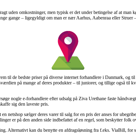
fragt uden omkostninger, men typisk er det under betingelse af at man k
nge gange – ligegyldigt om man er nær Aarhus, Aabenraa eller Struer – er 
 frem til de bedste priser på diverse internet forhandlere i Danmark, og t
gsværdien på mange af deres produkter – til juniorer, og tillige også ti
ersøge nogle e-forhandlere efter udsalg på Ziva Urethane faste håndvæg
kaffe sig den laveste pris.
 en netshop sælger deres varer til salg for en pris der anses for ubegrib
alinger er på den anden side indbefattet af en regel, som beskytter folk 
ing. Alternativt kan du benytte en afdragsløsning fra f.eks. ViaBill, for