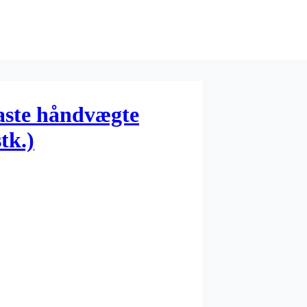
aste håndvægte
tk.)