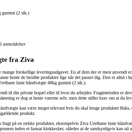
 gummi (2 stk.)
6
anmeldelser
te fra Ziva
mange forskellige leveringsudgaver. En af dem der er mest anvendt er f
unne hente de bestilte produkter lige når det passer dig. Den er altså i 
a Urethane faste håndvægte 48kg gummi (2 stk.).
t til din private bopæl eller til hvor du arbejder. Fragtmetoden er de
sløsning er dog at hente varerne selv, men dette stiller krav om at du le
åndvægte kan være meget relevant hvis du skal bruge produktet fluks, o
pågældende produkt.
gs fragt på en række produkter, eksempelvis Ziva Urethane faste hånd
 igennem inden et fastsat klokkeslæt, således at de sandsynligvis kan nå 