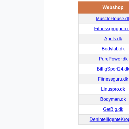
Webshop
MuscleHouse.d
Fitnessgruppen.
Apuls.dk
Bodylab.dk
PurePower.dk
BilligSport24.d
Fitnessguru.dk
Linuspro.dk
Bodyman.dk
GetBig.dk
DenIntelligenteKro