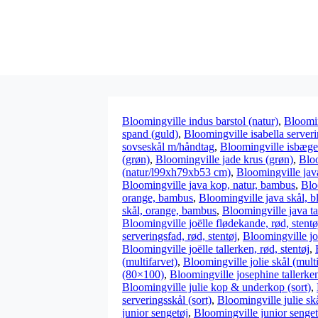
Bloomingville indus barstol (natur)
,
Bloomin
spand (guld)
,
Bloomingville isabella server
sovseskål m/håndtag
,
Bloomingville isbæge
(grøn)
,
Bloomingville jade krus (grøn)
,
Bloo
(natur/l99xh79xb53 cm)
,
Bloomingville jav
Bloomingville java kop, natur, bambus
,
Blo
orange, bambus
,
Bloomingville java skål, 
skål, orange, bambus
,
Bloomingville java ta
Bloomingville joëlle flødekande, rød, stentø
serveringsfad, rød, stentøj
,
Bloomingville joë
Bloomingville joëlle tallerken, rød, stentøj
,
(multifarvet)
,
Bloomingville jolie skål (multi
(80×100)
,
Bloomingville josephine tallerke
Bloomingville julie kop & underkop (sort)
,
serveringsskål (sort)
,
Bloomingville julie skå
junior sengetøj
,
Bloomingville junior senget