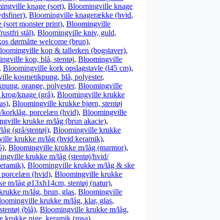
ngville knage (sort)
,
Bloomingville knage
ydsfiner)
,
Bloomingville knagerække (hvid
,
(sort monster print)
,
Bloomingville
ustfri stål)
,
Bloomingville kniv, guld,
kos dørmåtte welcome (brun)
,
loomingville kop & tallerken (bogstaver)
,
ngville kop, blå, stentøj
,
Bloomingville
,
Bloomingville kork opslagstavle (l45 cm)
,
lle kosmetikpung, blå, polyester
,
pung, orange, polyester
,
Bloomingville
 krog/knage (grå)
,
Bloomingville krukke
as)
,
Bloomingville krukke bjørn, stentøj
korklåg, porcelæn (hvid)
,
Bloomingville
gville krukke m/låg (brun akacie)
,
åg (grå/stentøj)
,
Bloomingville krukke
ille krukke m/låg (hvid keramik)
,
5)
,
Bloomingville krukke m/låg (marmor)
,
ngville krukke m/låg (stentøj/hvid/
keramik)
,
Bloomingville krukke m/låg & ske
 porcelæn (hvid)
,
Bloomingville krukke
e m/låg ø13xh14cm, stentøj (natur)
,
krukke m/låg, brun, glas
,
Bloomingville
oomingville krukke m/låg, klar, glas
,
tentøj (blå)
,
Bloomingville krukke m/låg,
e krukke pige, keramik (rosa)
,