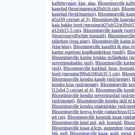
kaffebrygger, klar, glas
,
Bloomingville kaffek
kagefad (brun/mango/ø20xh16 cm)
,
Bloomi
kagefad (hvid/marmor)
,
Bloomingville kage
ø5xl39 cm/sæt af 3)
,
Bloomingville kageske
kaia bakke bord (messing/ø25xh52/ø39xh57
ø12xh15,5 cm)
,
Bloomingville kande (sort
(brun/rose/offwhite bomuld)
,
Bloomingville
tallerken (rosa pige)
,
Bloomingville kanin kr
(klar/glas)
,
Bloomingville karaffel & glas (mu
karine espresso kop&underkop (multi)
,
Bloo
Bloomingville karine krukke m/låg&ske (gr
serveringsbakke (grå)
,
Bloomingville karine
(grå)
,
Bloomingville karklud, brun, bomuld
bord (messing/l90xh100xb35,5 cm)
,
Bloomi
Bloomingville kendra kande (grå/stentøj)
,
B
kendra krus (grå/stentøj)
,
Bloomingville ken
l12xb4,5 cm/sæt af 4)
,
Bloomingville kendra
Bloomingville kendra serveringsfad (grå/ste
(grå/stentøj)
,
Bloomingville kendra skål til
Bloomingville kendra smørklokke (grå/sten
Bloomingville kenya hylde (rattan/brun/l
ø4 cm)
,
Bloomingville keramik knag (rød/
Bloomingville kind puf, grå, bomuld
,
Bloom
Bloomingville knag ø3cm, gummitræ (natur
blå, mdf
,
Bloomingville knag, guld, metal
,