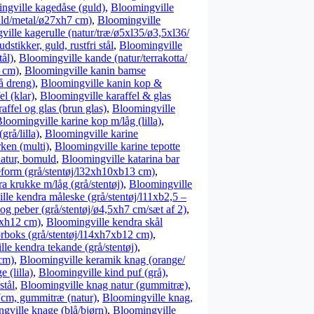
ngville kagedåse (guld)
,
Bloomingville
uld/metal/ø27xh7 cm)
,
Bloomingville
ille kagerulle (natur/træ/ø5xl35/ø3,5xl36/
stikker, guld, rustfri stål
,
Bloomingville
ål)
,
Bloomingville kande (natur/terrakotta/
 cm)
,
Bloomingville kanin bamse
å dreng)
,
Bloomingville kanin kop &
l (klar)
,
Bloomingville karaffel & glas
affel og glas (brun glas)
,
Bloomingville
loomingville karine kop m/låg (lilla)
,
grå/lilla)
,
Bloomingville karine
rken (multi)
,
Bloomingville karine tepotte
natur, bomuld
,
Bloomingville katarina bar
form (grå/stentøj/l32xh10xb13 cm)
,
a krukke m/låg (grå/stentøj)
,
Bloomingville
lle kendra måleske (grå/stentøj/l11xb2,5 –
og peber (grå/stentøj/ø4,5xh7 cm/sæt af 2)
,
5xh12 cm)
,
Bloomingville kendra skål
rboks (grå/stentøj/l14xh7xb12 cm)
,
le kendra tekande (grå/stentøj)
,
cm)
,
Bloomingville keramik knag (orange/
 (lilla)
,
Bloomingville kind puf (grå)
,
stål
,
Bloomingville knag natur (gummitræ)
,
7cm, gummitræ (natur)
,
Bloomingville knag,
gville knage (blå/bjørn)
,
Bloomingville