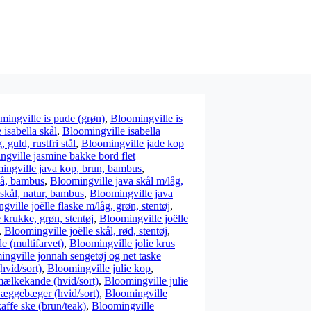
mingville is pude (grøn)
,
Bloomingville is
 isabella skål
,
Bloomingville isabella
 guld, rustfri stål
,
Bloomingville jade kop
gville jasmine bakke bord flet
ingville java kop, brun, bambus
,
lå, bambus
,
Bloomingville java skål m/låg,
skål, natur, bambus
,
Bloomingville java
ville joëlle flaske m/låg, grøn, stentøj
,
 krukke, grøn, stentøj
,
Bloomingville joëlle
,
Bloomingville joëlle skål, rød, stentøj
,
e (multifarvet)
,
Bloomingville jolie krus
ngville jonnah sengetøj og net taske
hvid/sort)
,
Bloomingville julie kop
,
mælkekande (hvid/sort)
,
Bloomingville julie
 æggebæger (hvid/sort)
,
Bloomingville
affe ske (brun/teak)
,
Bloomingville