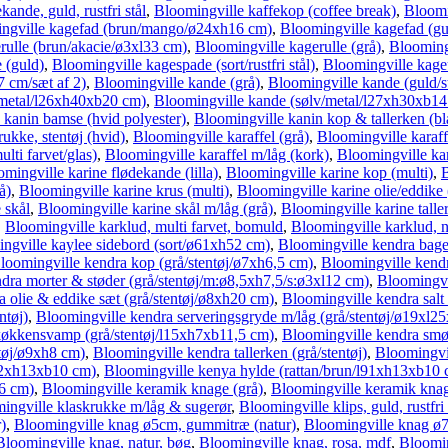
ande, guld, rustfri stål
,
Bloomingville kaffekop (coffee break)
,
Bloomi
ngville kagefad (brun/mango/ø24xh16 cm)
,
Bloomingville kagefad (g
rulle (brun/akacie/ø3xl33 cm)
,
Bloomingville kagerulle (grå)
,
Bloomingv
 (guld)
,
Bloomingville kagespade (sort/rustfri stål)
,
Bloomingville kageud
 cm/sæt af 2)
,
Bloomingville kande (grå)
,
Bloomingville kande (guld/st
/metal/l26xh40xb20 cm)
,
Bloomingville kande (sølv/metal/l27xh30xb14
 kanin bamse (hvid polyester)
,
Bloomingville kanin kop & tallerken (bl
ukke, stentøj (hvid)
,
Bloomingville karaffel (grå)
,
Bloomingville karaffe
lti farvet/glas)
,
Bloomingville karaffel m/låg (kork)
,
Bloomingville kar
mingville karine flødekande (lilla)
,
Bloomingville karine kop (multi)
,
B
å)
,
Bloomingville karine krus (multi)
,
Bloomingville karine olie/eddike (
 skål
,
Bloomingville karine skål m/låg (grå)
,
Bloomingville karine talle
,
Bloomingville karklud, multi farvet, bomuld
,
Bloomingville karklud, 
ngville kaylee sidebord (sort/ø61xh52 cm)
,
Bloomingville kendra bage
loomingville kendra kop (grå/stentøj/ø7xh6,5 cm)
,
Bloomingville kendr
dra morter & støder (grå/stentøj/m:ø8,5xh7,5/s:ø3xl12 cm)
,
Bloomingvi
 olie & eddike sæt (grå/stentøj/ø8xh20 cm)
,
Bloomingville kendra salt 
ntøj)
,
Bloomingville kendra serveringsgryde m/låg (grå/stentøj/ø19xl2
 køkkensvamp (grå/stentøj/l15xh7xb11,5 cm)
,
Bloomingville kendra smø
tøj/ø9xh8 cm)
,
Bloomingville kendra tallerken (grå/stentøj)
,
Bloomingvil
152xh13xb10 cm)
,
Bloomingville kenya hylde (rattan/brun/l91xh13xb10 
ø6 cm)
,
Bloomingville keramik knage (grå)
,
Bloomingville keramik knage
ingville klaskrukke m/låg & sugerør
,
Bloomingville klips, guld, rustfri 
)
,
Bloomingville knag ø5cm, gummitræ (natur)
,
Bloomingville knag ø
Bloomingville knag, natur, bøg
,
Bloomingville knag, rosa, mdf
,
Bloomin