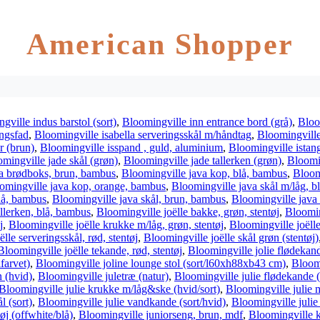
American Shopper
gville indus barstol (sort)
,
Bloomingville inn entrance bord (grå)
,
Bloo
ingsfad
,
Bloomingville isabella serveringsskål m/håndtag
,
Bloomingville
r (brun)
,
Bloomingville isspand , guld, aluminium
,
Bloomingville istang,
mingville jade skål (grøn)
,
Bloomingville jade tallerken (grøn)
,
Bloomin
a brødboks, brun, bambus
,
Bloomingville java kop, blå, bambus
,
Bloom
omingville java kop, orange, bambus
,
Bloomingville java skål m/låg, b
blå, bambus
,
Bloomingville java skål, brun, bambus
,
Bloomingville java 
llerken, blå, bambus
,
Bloomingville joëlle bakke, grøn, stentøj
,
Blooming
j
,
Bloomingville joëlle krukke m/låg, grøn, stentøj
,
Bloomingville joëlle
lle serveringsskål, rød, stentøj
,
Bloomingville joëlle skål grøn (stentøj)
Bloomingville joëlle tekande, rød, stentøj
,
Bloomingville jolie flødekand
farvet)
,
Bloomingville joline lounge stol (sort/l60xh88xb43 cm)
,
Bloomi
n (hvid)
,
Bloomingville juletræ (natur)
,
Bloomingville julie flødekande (
Bloomingville julie krukke m/låg&ske (hvid/sort)
,
Bloomingville julie 
l (sort)
,
Bloomingville julie vandkande (sort/hvid)
,
Bloomingville julie
øj (offwhite/blå)
,
Bloomingville juniorseng, brun, mdf
,
Bloomingville k