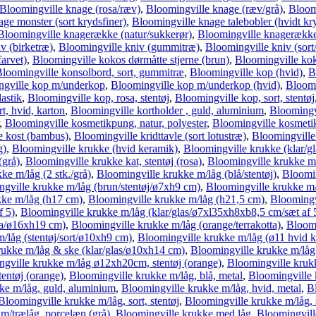
Bloomingville knage (rosa/ræv)
,
Bloomingville knage (ræv/grå)
,
Bloomi
ge monster (sort krydsfiner)
,
Bloomingville knage talebobler (hvidt kr
Bloomingville knagerække (natur/sukkerør)
,
Bloomingville knagerække 
v (birketræ)
,
Bloomingville kniv (gummitræ)
,
Bloomingville kniv (sort/r
farvet)
,
Bloomingville kokos dørmåtte stjerne (brun)
,
Bloomingville ko
loomingville konsolbord, sort, gummitræ
,
Bloomingville kop (hvid)
,
B
ngville kop m/underkop
,
Bloomingville kop m/underkop (hvid)
,
Bloomi
lastik
,
Bloomingville kop, rosa, stentøj
,
Bloomingville kop, sort, stentøj
t, hvid, karton
,
Bloomingville kortholder , guld, aluminium
,
Bloomingvi
,
Bloomingville kosmetikpung, natur, polyester
,
Bloomingville kosmetik
e kost (bambus)
,
Bloomingville kridttavle (sort lotustræ)
,
Bloomingville
g)
,
Bloomingville krukke (hvid keramik)
,
Bloomingville krukke (klar/gl
(grå)
,
Bloomingville krukke kat, stentøj (rosa)
,
Bloomingville krukke m/
ke m/låg (2 stk./grå)
,
Bloomingville krukke m/låg (blå/stentøj)
,
Bloomin
gville krukke m/låg (brun/stentøj/ø7xh9 cm)
,
Bloomingville krukke m/l
kke m/låg (h17 cm)
,
Bloomingville krukke m/låg (h21,5 cm)
,
Bloomingv
f 5)
,
Bloomingville krukke m/låg (klar/glas/ø7xl35xh8xb8,5 cm/sæt af 
tta/ø16xh19 cm)
,
Bloomingville krukke m/låg (orange/terrakotta)
,
Bloomi
/låg (stentøj/sort/ø10xh9 cm)
,
Bloomingville krukke m/låg (ø11 hvid 
rukke m/låg & ske (klar/glas/ø10xh14 cm)
,
Bloomingville krukke m/låg
gville krukke m/låg ø12xh20cm, stentøj (orange)
,
Bloomingville krukk
entøj (orange)
,
Bloomingville krukke m/låg, blå, metal
,
Bloomingville 
ke m/låg, guld, aluminium
,
Bloomingville krukke m/låg, hvid, metal
,
Bl
Bloomingville krukke m/låg, sort, stentøj
,
Bloomingville krukke m/låg, s
m/trælåg, porcelæn (grå)
,
Bloomingville krukke med låg
,
Bloomingvill