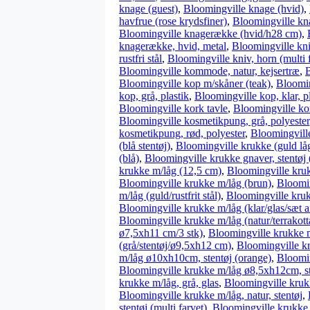
knage (guest)
,
Bloomingville knage (hvid)
,
havfrue (rose krydsfiner)
,
Bloomingville kna
Bloomingville knagerække (hvid/h28 cm)
,
knagerække, hvid, metal
,
Bloomingville kni
rustfri stål
,
Bloomingville kniv, horn (multi 
Bloomingville kommode, natur, kejsertræ
,
B
Bloomingville kop m/skåner (teak)
,
Bloomi
kop, grå, plastik
,
Bloomingville kop, klar, p
Bloomingville kork tavle
,
Bloomingville kor
Bloomingville kosmetikpung, grå, polyester
kosmetikpung, rød, polyester
,
Bloomingvill
(blå stentøj)
,
Bloomingville krukke (guld lå
(blå)
,
Bloomingville krukke gnaver, stentøj 
krukke m/låg (12,5 cm)
,
Bloomingville kruk
Bloomingville krukke m/låg (brun)
,
Bloomin
m/låg (guld/rustfrit stål)
,
Bloomingville kru
Bloomingville krukke m/låg (klar/glas/sæt a
Bloomingville krukke m/låg (natur/terrako
ø7,5xh11 cm/3 stk)
,
Bloomingville krukke m
(grå/stentøj/ø9,5xh12 cm)
,
Bloomingville k
m/låg ø10xh10cm, stentøj (orange)
,
Bloomin
Bloomingville krukke m/låg ø8,5xh12cm, st
krukke m/låg, grå, glas
,
Bloomingville kruk
Bloomingville krukke m/låg, natur, stentøj
,
stentøj (multi farvet)
,
Bloomingville krukke 