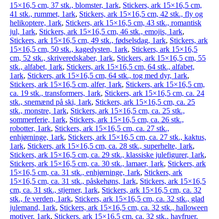
15×16,5 cm, 37 stk., blomster, 1ark
,
Stickers, ark 15×16,5 cm,
41 stk., rummet, 1ark
,
Stickers, ark 15×16,5 cm, 42 stk., fly og
helikoptere, 1ark
,
Stickers, ark 15×16,5 cm, 43 stk., romantisk
jul, 1ark
,
Stickers, ark 15×16,5 cm, 46 stk., emojis, 1ark
,
Stickers, ark 15×16,5 cm, 49 stk., fødselsdag, 1ark
,
Stickers, ark
15×16,5 cm, 50 stk., kagedysten, 1ark
,
Stickers, ark 15×16,5
cm, 52 stk., skriveredskaber, 1ark
,
Stickers, ark 15×16,5 cm, 55
stk., alfabet, 1ark
,
Stickers, ark 15×16,5 cm, 64 stk., alfabet,
1ark
,
Stickers, ark 15×16,5 cm, 64 stk., tog med dyr, 1ark
,
Stickers, ark 15×16,5 cm, alfer, 1ark
,
Stickers, ark 15×16,5 cm,
ca. 19 stk., transformers, 1ark
,
Stickers, ark 15×16,5 cm, ca. 24
stk., snemænd på ski, 1ark
,
Stickers, ark 15×16,5 cm, ca. 25
stk., monstre, 1ark
,
Stickers, ark 15×16,5 cm, ca. 25 stk.,
sommerferie, 1ark
,
Stickers, ark 15×16,5 cm, ca. 26 stk.,
robotter, 1ark
,
Stickers, ark 15×16,5 cm, ca. 27 stk.,
enhjørninge, 1ark
,
Stickers, ark 15×16,5 cm, ca. 27 stk., kaktus,
1ark
,
Stickers, ark 15×16,5 cm, ca. 28 stk., superhelte, 1ark
,
Stickers, ark 15×16,5 cm, ca. 29 stk., klassiske julefigurer, 1ark
,
Stickers, ark 15×16,5 cm, ca. 30 stk., lamaer, 1ark
,
Stickers, ark
15×16,5 cm, ca. 31 stk., enhjørninge, 1ark
,
Stickers, ark
15×16,5 cm, ca. 31 stk., påskehøns, 1ark
,
Stickers, ark 15×16,5
cm, ca. 31 stk., stjerner, 1ark
,
Stickers, ark 15×16,5 cm, ca. 32
stk., fe verden, 1ark
,
Stickers, ark 15×16,5 cm, ca. 32 stk., glad
julemand, 1ark
,
Stickers, ark 15×16,5 cm, ca. 32 stk., halloween
motiver, 1ark
,
Stickers, ark 15×16,5 cm, ca. 32 stk., havfruer,