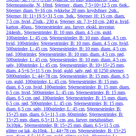
Stjerneanisolie, N, 10ml
,
Stjerner , diam. 7,5+10+12,5 cm, 6stk.
,
Stjerner, diam. 9+16 cm, tykkelse 20 mm, krydsfiner, 2stk.
,
Stjerner, H: 11+19,5+31,5 cm, 3stk.
,
Stjerner, H: 15 cm, diam.
7,5 cm, hvid, 25stk., 230 g
,
Stjerner, str. 7,3+10 cm, 240 g, hvid,
karton, 40ass.
,
Stjernestrimler, ass. farver, ekskl. inventar,
244enh.
,
Stjernestrimler, B: 10 mm, diam. 4,5 cm, guld,
100strimler, L: 45 cm
,
Stjernestrimler, B: 10 mm, diam. 4,5 cm,
hvid, 100strimler
,
Stjernestrimler, B: 10 mm, diam. 4,5 cm, hvid,
500strimler, L: 45 cm
,
Stjernestrimler, B: 10 mm, diam. 4,5 cm,
rød, 100strimler
,
Stjernestrimler, B: 10 mm, diam. 4,5 cm, rød,
500strimler, L: 45 cm
,
Stjernestrimler, B: 10 mm, diam. 4,5 cm,
sølv, 100strimler, L: 45 cm
,
Stjernestrimler, B: 10+15+25 mm,
diam. 4,5+6,5+11,5 cm, hvid, guld, sølv, rød, til 1250 stjerner,
5000strimler, L: 44+78 cm
,
Stjernestrimler, B: 15 mm, diam. 6,5
cm, guld, 100strimler, L: 45 cm
,
Stjernestrimler, B: 15 mm,
diam. 6,5 cm, hvid, 100strimler
,
Stjernestrimler, B: 15 mm, diam.
6,5 cm, hvid, 500strimler, L: 45 cm
,
Stjernestrimler, B: 15 mm,
diam. 6,5 cm, rød, 100strimler
,
Stjernestrimler, B: 15 mm, diam.
6,5 cm, rød, 500strimler, L: 45 cm
,
Stjernestrimler, B: 15 mm,
diam. 6,5 cm, sølv, 100strimler, L: 45 cm
,
Stjernestrimler, B:
15+25 mm, diam. 6,5+11,5 cm, 60strimler
,
Stjernestrimler, B:
15+25 mm, diam. 6,5+11,5 cm, ass. farver, metalspidser,
3x10pk.
,
Stjernestrimler, B: 15+25 mm, diam. 6,5+11,5 cm,
glitter og lak, 4x10pk., L: 44+78 cm
,
Stjernestrimler, B: 15+25